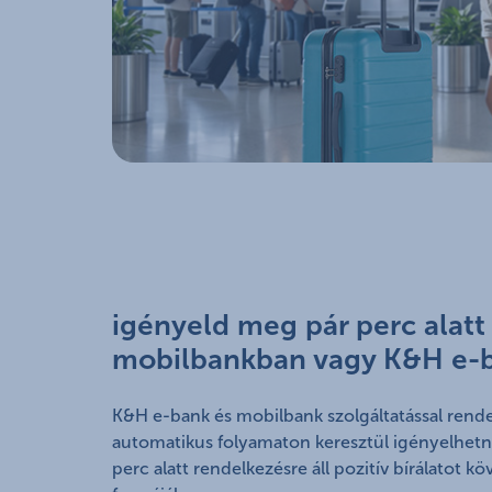
igényeld meg pár perc alat
mobilbankban vagy K&H e-
K&H e-bank és mobilbank szolgáltatással rend
automatikus folyamaton keresztül igényelhetne
perc alatt rendelkezésre áll pozitív bírálatot kö