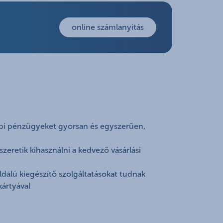
online számlanyitás
api pénzügyeket gyorsan és egyszerűen,
zeretik kihasználni a kedvező vásárlási
ldalú kiegészítő szolgáltatásokat tudnak
ártyával