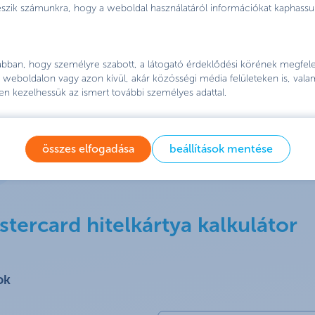
teszik számunkra, hogy a weboldal használatáról információkat kaphassu
 abban, hogy személyre szabott, a látogató érdeklődési körének megfelel
weboldalon vagy azon kívül, akár közösségi média felületeken is, vala
en kezelhessük az ismert további személyes adattal.
összes elfogadása
beállítások mentése
tercard hitelkártya kalkulátor
ok