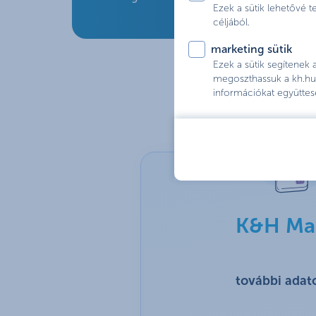
Ezek a sütik lehetővé 
céljából.
marketing sütik
Ezek a sütik segítenek
megoszthassuk a kh.hu 
információkat együttes
K&H Mas
további adat