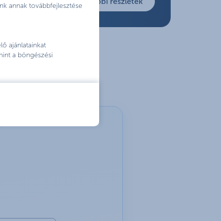
további részletek
nk annak továbbfejlesztése
ő ajánlatainkat
mint a böngészési