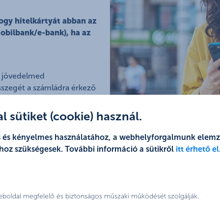
ogy hitelkártyát abban az
obilbank/e-bank), ha az
a jövedelmed
sszegét a számládra érkező
iós Rendszerben (KHR lista)
 sütiket (cookie) használ.
jes és kényelmes használatához, a webhelyforgalmunk elem
hoz szükségesek. További információ a sütikről
itt érhető el
weboldal megfelelő és biztonságos műszaki működését szolgálják.
&H lakossági hitelkártyákhoz] kapcsolódó asszisztencia szolgá