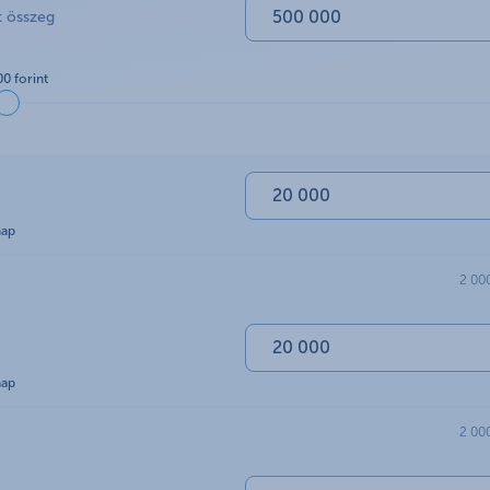
t összeg
0 forint
nap
2 00
nap
2 00