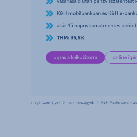
vásárlásaid után pénzvisszatérítést
együtt
K&H mobilbankban és K&H e-bankb
akár 45 napos kamatmentes periód
THM: 35,5%
ugrás a kalkulátorra
online ig
magánszemélyek
napi pénzügyek
K&H Mastercard hitel