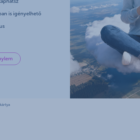
 kaphatsz
K&H babaváró hitelhez
kapcsolódó csoportos
an is igényelhető
hitelfedezeti életbiztosítás
us
énylem
kártya