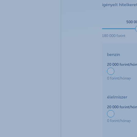
igényelt hitelkere
500 00
180 000 forint
benzin
20 000 forint/hó
0 forint/hónap
élelmiszer
20 000 forint/hó
0 forint/hónap