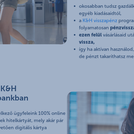
okosabban tudsz gazdálko
egyéb kiadásaidtól,
a
K&H visszapénz
progra
folyamatosan
pénzvissz
ezen felül
vásárlásaid u
vissza,
így ha aktívan használod
de pénzt takaríthatsz m
t K&H
bankban
elkező ügyfeleink 100% online
k hitelkártyát, mely akár pár
vetően digitális kártya