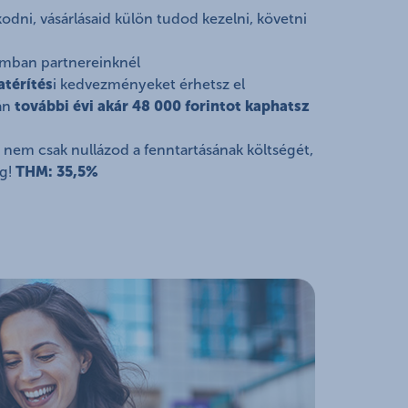
dni, vásárlásaid külön tudod kezelni, követni
mban partnereinknél
atérítés
i kedvezményeket érhetsz el
tán
további évi akár 48 000 forintot kaphatsz
, nem csak nullázod a fenntartásának költségét,
eg!
THM: 35,5%