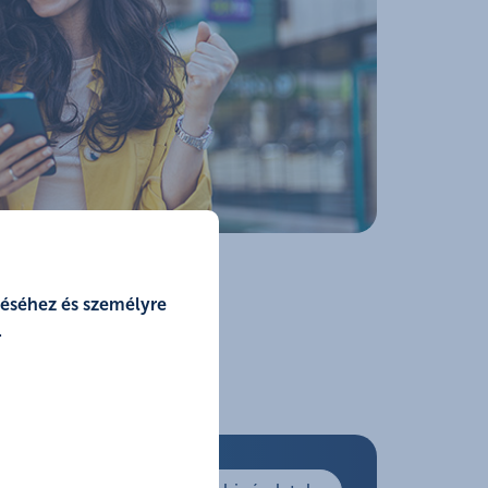
zéséhez és személyre
.
ltatások