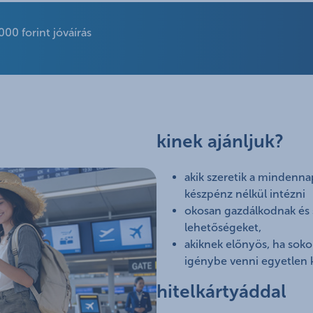
0 forint jóváírás
kinek ajánljuk?
akik szeretik a mindenn
készpénz nélkül intézni
okosan gazdálkodnak és s
lehetőségeket,
akiknek előnyös, ha soko
igénybe venni egyetlen k
hitelkártyáddal