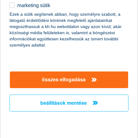
öngondoskodás és adóelőnyök biztosítási eszközalapokhoz
marketing sütik
egyéb
részletek
K&H prémium 2 életbiztosítás
Ezek a sütik segítenek abban, hogy személyre szabott, a
látogató érdeklődési körének megfelelő ajánlatainkat
English
megoszthassuk a kh.hu weboldalon vagy azon kívül, akár
közösségi média felületeken is, valamint a böngészési
információkat együttesen kezelhessük az ismert további
főbb tudnivalók
személyes adattal.
75 éves korig a
tartam során –
összes elfogadása
választásodtól
függően – 200
ezer forint, vagy
500 ezer forint
beállítások mentése
összegű
életbiztosítási
védelemben
részesülsz
élet-, és baleset-
ezen felül további
biztosítási védelem
1 millió forint