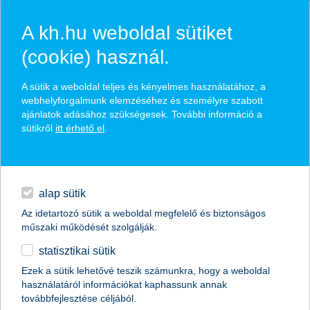
A kh.hu weboldal sütiket
(cookie) használ.
K&H prémium 2 életbiztosítás
A sütik a weboldal teljes és kényelmes használatához, a
webhelyforgalmunk elemzéséhez és személyre szabott
ajánlatok adásához szükségesek. További információ a
széles eszközalap kínálat, portfólióépítési lehetőség
sütikről
itt érhető el
.
élet-, és baleset-biztosítási védelemmel
hitelek
napi pénzügyek
alap sütik
időpontot foglalok
Az idetartozó sütik a weboldal megfelelő és biztonságos
megtakarítások
műszaki működését szolgálják.
visszahívást kérek
statisztikai sütik
biztosítások
Ezek a sütik lehetővé teszik számunkra, hogy a weboldal
használatáról információkat kaphassunk annak
digitális bankolás
továbbfejlesztése céljából.
magánszemélyek
megtakarítások
megtakarítások adóelőnyökkel