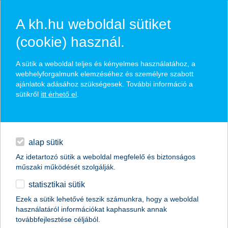
A kh.hu weboldal sütiket
(cookie) használ.
K&H hozamlánc 3 életbiztosítás
A sütik a weboldal teljes és kényelmes használatához, a
webhelyforgalmunk elemzéséhez és személyre szabott
ajánlatok adásához szükségesek. További információ a
portfólióépítési lehetőség
sütikről
itt érhető el
.
élet- és baleset-biztosítási védelemmel
hitelek
napi pénzügyek
alap sütik
időpontot foglalok
Az idetartozó sütik a weboldal megfelelő és biztonságos
megtakarítások
műszaki működését szolgálják.
visszahívást kérek
statisztikai sütik
biztosítások
Ezek a sütik lehetővé teszik számunkra, hogy a weboldal
használatáról információkat kaphassunk annak
digitális bankolás
továbbfejlesztése céljából.
magánszemélyek
megtakarítások
megtakarítások adóelőnyökkel