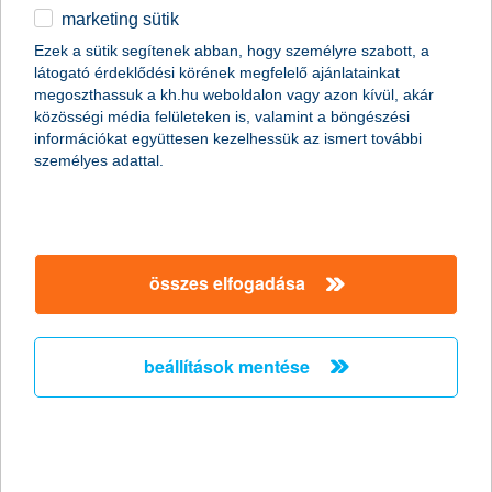
öngondoskodás és adóelőnyök biztosítási eszközalapokhoz
marketing sütik
egyéb
K&H hozamlánc 3 életbiztosítás
részletek
Ezek a sütik segítenek abban, hogy személyre szabott, a
látogató érdeklődési körének megfelelő ajánlatainkat
English
megoszthassuk a kh.hu weboldalon vagy azon kívül, akár
közösségi média felületeken is, valamint a böngészési
információkat együttesen kezelhessük az ismert további
személyes adattal.
főbb tudnivalók
összes elfogadása
a tartam során a
választásodtól
függően 200 ezer
forint, vagy
beállítások mentése
500 ezer forint
összegű
életbiztosítási
élet-, és baleset-
védelemben
biztosítási védelem
részesülsz
ezen felül további
1 millió forint