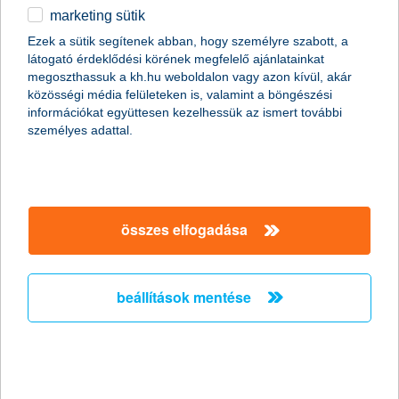
marketing sütik
egyéb
Ezek a sütik segítenek abban, hogy személyre szabott, a
látogató érdeklődési körének megfelelő ajánlatainkat
English
megoszthassuk a kh.hu weboldalon vagy azon kívül, akár
közösségi média felületeken is, valamint a böngészési
információkat együttesen kezelhessük az ismert további
személyes adattal.
(a kép forrása:
Linetrash, Wikipedia
)
Magyarországon a motorok, személygépkocsik és buszok
összes elfogadása
számára eMatrica váltható napi, heti és éves időszakokra. Az
aktuális díjszabás az
ematrica.autopalya.hu
oldalon érhető el. A
virtuális matricát megvásárolhatjuk benzinkutaknál, de akár
beállítások mentése
mobiltelefonunk segítségével is. Ez utóbbival kapcsolatban
részletes információkat kaphatunk a Telekom, a Yettel és a One
honlapján is. Az autopalyamatrica.hu oldalon bankkártyával vagy
átutalással is fizethetünk. A nemzetimobilfizetes.hu oldal további
vásárlási opciókat is bemutat.
Külföldön eltérő rendszerek vannak érvényben.