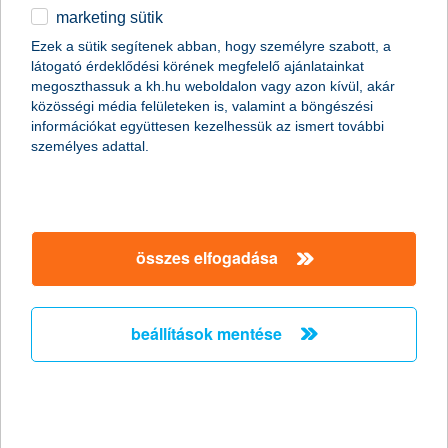
utazás.
marketing sütik
egyéb
Ezek a sütik segítenek abban, hogy személyre szabott, a
látogató érdeklődési körének megfelelő ajánlatainkat
English
megoszthassuk a kh.hu weboldalon vagy azon kívül, akár
közösségi média felületeken is, valamint a böngészési
információkat együttesen kezelhessük az ismert további
személyes adattal.
összes elfogadása
beállítások mentése
A nyár mellett a téli hónapok jelentik a legkedveltebb utazási
időszakot, melynek megvannak a maga szokásai és kedvelt
célpontjai. Ezért a khdirektbiztositas.hu és a GfK Hungária
legújabb „Biztosítási trendek II”* nevű kutatásában a téli
utazások népszerűségét, körülményeit és veszélyeit is vizsgálta.