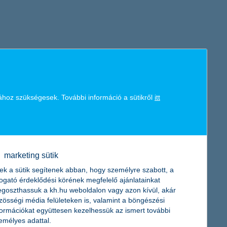
ához szükségesek. További információ a sütikről
itt
marketing sütik
ek a sütik segítenek abban, hogy személyre szabott, a
togató érdeklődési körének megfelelő ajánlatainkat
goszthassuk a kh.hu weboldalon vagy azon kívül, akár
zösségi média felületeken is, valamint a böngészési
formációkat együttesen kezelhessük az ismert további
emélyes adattal.