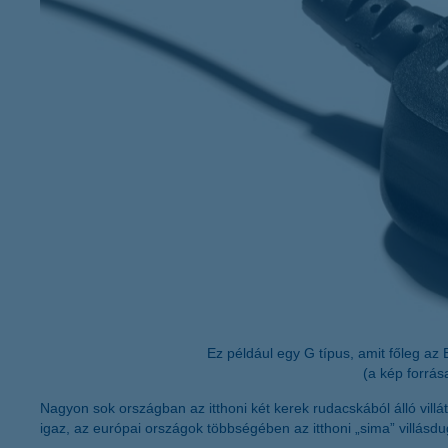
K&H Minősített Fogyasztóbarát
Otthonbiztosítás (MFO)
bankváltás
K&H virtuális
ügyfélajánló program
új ügyfél vagyok
lakossági & vállalkozói számlacsomag együtt
Ez például egy G típus, amit főleg az
(a kép forrás
Nagyon sok országban az itthoni két kerek rudacskából álló villát
igaz, az európai országok többségében az itthoni „sima” villásd