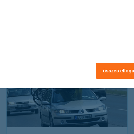
osítás
hasznos biztosítási tippek
összes elfog