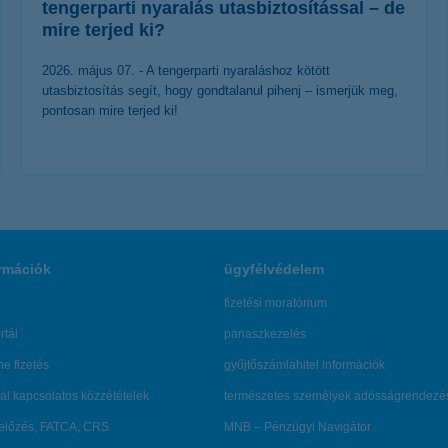
tengerparti nyaralás utasbiztosítással – de
mire terjed ki?
2026. május 07. - A tengerparti nyaraláshoz kötött
utasbiztosítás segít, hogy gondtalanul pihenj – ismerjük meg,
pontosan mire terjed ki!
érdekel a cikk
rmációk
ügyfélvédelem
fizetési moratórium
rtál
panaszkezelés
ne fizetés
gyűjtőszámlahitel információk
al kapcsolatos közzétételek
természetes személyek adósságrendezé
lőzés, FATCA, CRS
MNB – Pénzügyi Navigátor