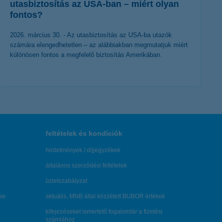
utasbiztosítás az USA-ban – miért olyan
fontos?
2026. március 30. - Az utasbiztosítás az USA-ba utazók
számára elengedhetetlen – az alábbiakban megmutatjuk miért
különösen fontos a megfelelő biztosítás Amerikában.
érdekel a cikk
feltételek és kondíciók
hirdetmények / díjjegyzékek
általános szerződési feltételek
üzletszabályzat
se
aktuális, MNB által közzétett BUBOR értékek
kifejezéseket ismertető fogalomtár a fizetési
számlához