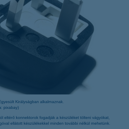
életbiztosítási csomag
 betéti kártya
K&H babaváró hitelhez
kapcsolódó csoportos
hitelfedezeti életbiztosítás
 Egyesült Királyságban alkalmaznak.
a: pixabay)
ól eltérő konnektorok fogadják a készüléket tölteni vágyókat,
ugóval ellátott készülékekkel minden további nélkül mehetünk.