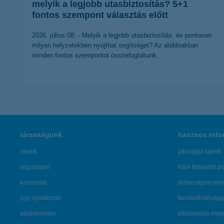
melyik a legjobb utasbiztosítás? 5+1
fontos szempont választás előtt
2026. július 08. - Melyik a legjobb utasbiztosítás, és pontosan
milyen helyzetekben nyújthat segítséget? Az alábbiakban
minden fontos szempontot összefoglaltunk.
érdekel a cikk
társaságunk
hasznos info
rólunk
pénzügyi tippek
cégcsoport
K&H fejlesztői po
kapcsolat
biztonságos onli
jogi nyilatkozat
fenntarthatóságg
adatvédelem
pénzmosás mege