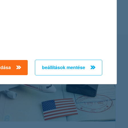
adása
beállítások mentése