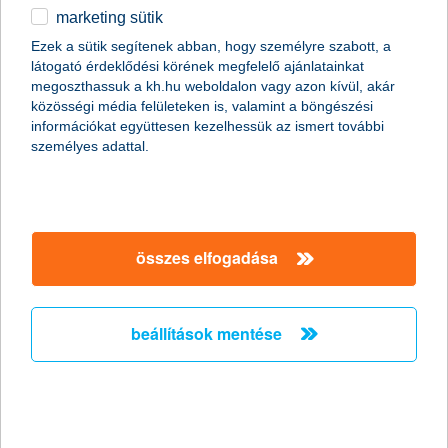
marketing sütik
egyéb
Ezek a sütik segítenek abban, hogy személyre szabott, a
látogató érdeklődési körének megfelelő ajánlatainkat
English
megoszthassuk a kh.hu weboldalon vagy azon kívül, akár
közösségi média felületeken is, valamint a böngészési
információkat együttesen kezelhessük az ismert további
személyes adattal.
(a kép forrása:
Roman Boed
/ Creative Commons 2.0)
Mindez ma már nem álom: az önműködő, vezető nélküli autó itt
kopogtat a garázsajtókon. Például a Google prototípusa már
több mint 1,1 millió kilométernyi utat tett meg tesztelés közben.
összes elfogadása
Eközben csak egyszer szenvedett balesetet – a cég állítása
szerint akkor, amikor manuális üzemmódban egy ember
vezette.
beállítások mentése
Az iparági becslések szerint az évtized végére megjelennek a
szalonokban az első önműködő autók, a következő évtizedben
pedig már rohamos elterjedésük várható. És ez nem légből
kapott: a Google nemrég egy olyan változattal is megjelent,
amelynek már eleve nincs kormánya.