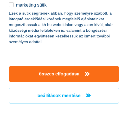
marketing sütik
egyéb
időpontot foglalok
Ezek a sütik segítenek abban, hogy személyre szabott, a
látogató érdeklődési körének megfelelő ajánlatainkat
English
megoszthassuk a kh.hu weboldalon vagy azon kívül, akár
közösségi média felületeken is, valamint a böngészési
magánszemélyek
napi pénzügyek
K&H számlacsomagok
információkat együttesen kezelhessük az ismert további
K&H ifjúsági bankszámlacsomagok fiataloknak
személyes adattal.
miért válaszd 14 év alatti
K&H ifjúsági számlacsomag gyerekeknek – 14 éves korig
gyermekednek a K&H
ifjúsági számlacsomagját?
összes elfogadása
A K&H ifjúsági csomagokat kifejezetten a fiatalok számára
alakítottuk ki. Gyermeked 6 és 14 éves kora között havi
beállítások mentése
díjmentesen ismerheti meg a bankszámla és bankkártya
használatát, fokozatosan, lépésről lépésre.
6–14 éves korig alapszolgáltatások érhetőek el, teljességgel
szülői felügyelet mellett, személyes ügyintézéssel a K&H
ügyfélpontokon.