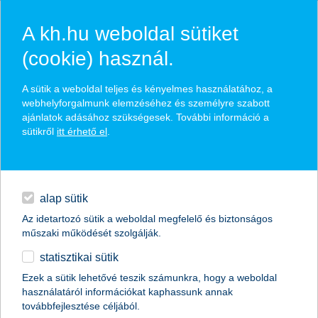
A kh.hu weboldal sütiket
(cookie) használ.
KBC Equity Fund We Care
A sütik a weboldal teljes és kényelmes használatához, a
webhelyforgalmunk elemzéséhez és személyre szabott
Responsible Investing, euróban
ajánlatok adásához szükségesek. További információ a
sütikről
itt érhető el
.
az „egészség és gondoskodás” témakörben, fejlett piaci
hitelek
részvényekbe fektető alap, euróban
a felelős befektetés szempontjainak figyelembevételével
napi pénzügyek
alap sütik
Az idetartozó sütik a weboldal megfelelő és biztonságos
megtakarítások
műszaki működését szolgálják.
időpontot foglalok
statisztikai sütik
biztosítások
Ezek a sütik lehetővé teszik számunkra, hogy a weboldal
visszahívást kérek
használatáról információkat kaphassunk annak
digitális bankolás
továbbfejlesztése céljából.