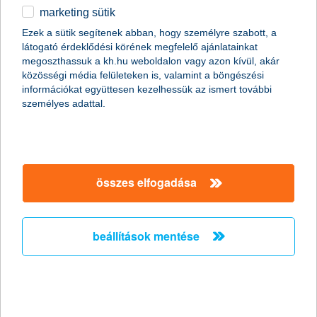
marketing sütik
egyéb
magánszemélyek
megtakarítások
befektetések közép- és hosszútávra
Ezek a sütik segítenek abban, hogy személyre szabott, a
private banking befektetési alapok
látogató érdeklődési körének megfelelő ajánlatainkat
English
KBC Equity Fund We Care Responsible Investing, euróban
megoszthassuk a kh.hu weboldalon vagy azon kívül, akár
A befektetési alap neve többször is változott az
közösségi média felületeken is, valamint a böngészési
alábbiak szerint:
információkat együttesen kezelhessük az ismert további
2023. január előtt KBC Equity Fund We Care,
személyes adattal.
euróban néven,
2022. május 31-e előtt KBC Equity Fund Pharma,
euróban
néven volt elérhető.
összes elfogadása
beállítások mentése
főbb tudnivalók
dokumentumok és
közzétételek
főbb tudnivalók