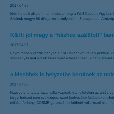
2017.04.07.
Idén hetedik alkalommal rendezte meg a K&H Csoport Vigyázz, 
Szolnok megye 96 diákja korosztályonként 5 csapatban. A középd
K&H: jól megy a “házhoz szállított” ban
2017.04.07.
Egyre többen veszik igénybe a K&H távbankot, tavaly például 30 
számlanyitásnál játszik főszerepet a távsegítség. A bank szerint 
a kisebbek is helyzetbe kerülnek az uni
2017.04.05.
Nagyot lendített a hazai vállalkozások hitelfeltételein az unió
tárgyi fedezet sem szükséges, ezért kedvezőbb feltételek mellet
milliárd forintnyi COSME garanciához köthető vállalkozói hitelt 