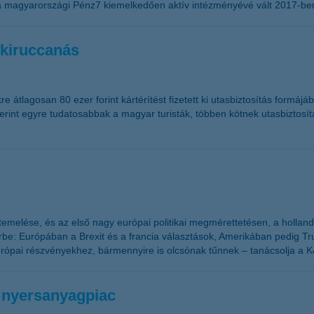
t, a magyarországi Pénz7 kiemelkedően aktív intézményévé vált 2017-b
 kiruccanás
e átlagosan 80 ezer forint kártérítést fizetett ki utasbiztosítás formá
 szerint egyre tudatosabbak a magyar turisták, többen kötnek utasbiztosítá
melése, és az első nagy európai politikai megmérettetésen, a holland
rbe: Európában a Brexit és a francia választások, Amerikában pedig Tru
urópai részvényekhez, bármennyire is olcsónak tűnnek – tanácsolja a 
 nyersanyagpiac