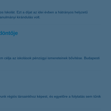
s Iskolát. Ezt a díjat az idei évben a hátrányos helyzetű
anulmányi kirándulás volt.
döntője
 célja az iskolások pénzügyi ismereteinek bővítése. Budapesti
nk régiós társainkhoz képest, és egyelőre a folytatás sem tűnik