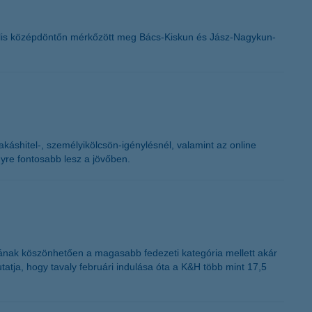
K&H token megújítás
nális középdöntőn mérkőzött meg Bács-Kiskun és Jász-Nagykun-
káshitel-, személyikölcsön-igénylésnél, valamint az online
gyre fontosabb lesz a jövőben.
ciának köszönhetően a magasabb fedezeti kategória mellett akár
atja, hogy tavaly februári indulása óta a K&H több mint 17,5