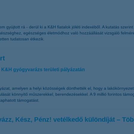
gyújtott rá - derül ki a K&H fiatalok jóléti indexéből. A kutatás szerint
gészséghez, egészséges életmódhoz való hozzáállását vizsgáló felméré
zetten tudatosan étkezik.
rt
a K&H gyógyvarázs területi pályázatán
yázat, amelyen a helyi közösségek dönthették el, hogy a lakókörnyez
sát könnyítő műszerekkel, berendezésekkel. A 9 millió forintos támog
aphatott támogatást.
zz, Kész, Pénz! vetélkedő különdíját – Több