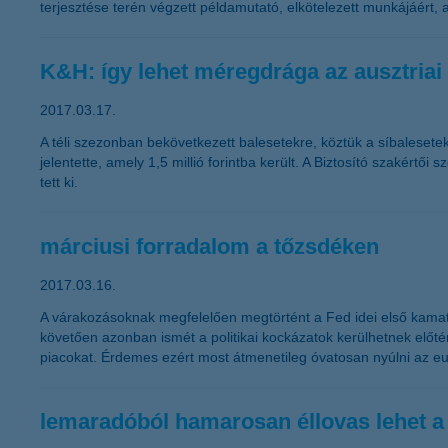
terjesztése terén végzett példamutató, elkötelezett munkájáér
K&H: így lehet méregdrága az ausztriai
2017.03.17.
A téli szezonban bekövetkezett balesetekre, köztük a síbalesetekr
jelentette, amely 1,5 millió forintba került. A Biztosító szakértői
tett ki.
márciusi forradalom a tőzsdéken
2017.03.16.
A várakozásoknak megfelelően megtörtént a Fed idei első kamate
követően azonban ismét a politikai kockázatok kerülhetnek előté
piacokat. Érdemes ezért most átmenetileg óvatosan nyúlni az e
lemaradóból hamarosan éllovas lehet a