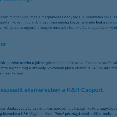
szen mindenkinél más a megtakarítás nagysága, a befektetés célja, az 
ggadtan követni tudja. Ami azonban mindig közös: a lehető legkisebb k
i környezetre egyaránt reagáló innovatív befektetési megoldások közöt
-ot
lőrejelzése szerint a jelzáloghitelezésben 14 százalékos növekedés v
orintra rúghat, míg a személyi kölcsönök piaca elérheti a 240 milliárd f
m kell tartani.
t részesült elismerésben a K&H Csoport
gyar Bankszövetség szakmai elismerését, a pénzügyi kultúra nagykövete
 kiemelte a K&H Vigyázz, Kész, Pénz! pénzügyi vetélkedőjét, mellyel 