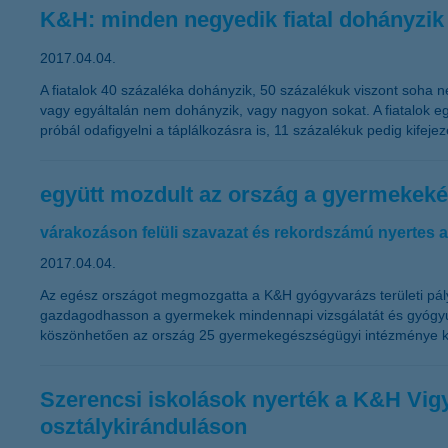
K&H: minden negyedik fiatal dohányzik
2017.04.04.
A fiatalok 40 százaléka dohányzik, 50 százalékuk viszont soha nem 
vagy egyáltalán nem dohányzik, vagy nagyon sokat. A fiatalok e
próbál odafigyelni a táplálkozásra is, 11 százalékuk pedig kifeje
együtt mozdult az ország a gyermekeké
várakozáson felüli szavazat és rekordszámú nyertes 
2017.04.04.
Az egész országot megmozgatta a K&H gyógyvarázs területi pál
gazdagodhasson a gyermekek mindennapi vizsgálatát és gyógyulá
köszönhetően az ország 25 gyermekegészségügyi intézménye k
Szerencsi iskolások nyerték a K&H Vigyá
osztálykiránduláson