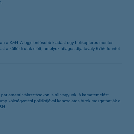
en.
jában a K&H. A legjelentősebb kiadást egy helikopteres mentés
st a külföldi utak előtt, amelyek átlagos díja tavaly 6756 forintot
 parlamenti választásokon is túl vagyunk. A kamatemelést
mp költségvetési politikájával kapcsolatos hírek mozgathatják a
K&H.