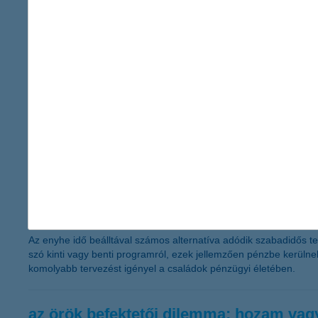
ezek derültek ki a K&H Biztosító tavaly szeptemberben indított t
vezetéstechnikai hiba a gyorshajtás. A hivatalos statisztikákba
szempontjából is fontos szerepet kaphatnak.
javulhat a kkv-k versenyhelyzete
2017.03.24.
Erősödhet a kkv-k piaci pozíciója, a vállalkozások negyede véli 
szükség van, hiszen a Világgazdasági Fórum versenyképességi 
hogyan gazdálkodjunk tavasszal is oko
2017.03.23.
Az enyhe idő beálltával számos alternatíva adódik szabadidős t
szó kinti vagy benti programról, ezek jellemzően pénzbe kerülne
komolyabb tervezést igényel a családok pénzügyi életében.
az örök befektetői dilemma: hozam vag