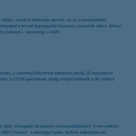
időtáv, amelyre félrerakja pénzét, és az a kockázattűrő
ockázattal a lehető legnagyobb hozamot szeretnék elérni. Ahhoz,
t szétnézni - tanácsolja a K&H.
árható, a személyi kölcsönök esetében pedig 15 százalékos
orintot, a CSOK-igénylések pedig megközelíthetik a 90 milliárd
 díjat, kimagasló társadalmi szerepvállalásáért. A nemzetközi
a K&H Csoport a pénzügyi tudás, kultúra fejlesztése és