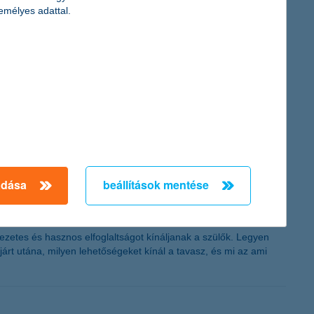
r után megvizsgált adatok alapján a leggyakoribb
emélyes adattal.
zerepelnek, így a telematikai megoldások a közlekedésbiztonság
bizalmi index kutatás legutóbbi adataiból. Az élénkülésre nagy
 Unió tagállamai közül a sereghajtók táborát erősítjük.
adása
beállítások mentése
zetes és hasznos elfoglaltságot kínáljanak a szülők. Legyen
árt utána, milyen lehetőségeket kínál a tavasz, és mi az ami