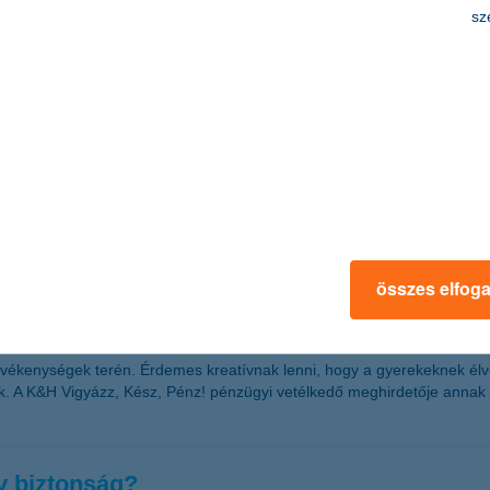
elematika projektjének részeredményeiből. Az 1 millió megtett kilométe
sz
n is a legnagyobb aránnyal a gyorshajtásra visszavezethető balesetek s
úgy, hogy egy éven belül javulhat versenyhelyzete – derül ki a K&H kkv 
rangsorában épphogy benne vagyunk a középmezőnyben, míg az Európai
összes elfog
san gyerekeinkkel?
evékenységek terén. Érdemes kreatívnak lenni, hogy a gyerekeknek élve
k. A K&H Vigyázz, Kész, Pénz! pénzügyi vetélkedő meghirdetője annak j
y biztonság?