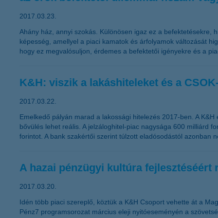
2017.03.23.
Ahány ház, annyi szokás. Különösen igaz ez a befektetésekre, hi
képesség, amellyel a piaci kamatok és árfolyamok változását hi
hogy ez megvalósuljon, érdemes a befektetői igényekre és a piac
K&H: viszik a lakáshiteleket és a CSOK
2017.03.22.
Emelkedő pályán marad a lakossági hitelezés 2017-ben. A K&H e
bővülés lehet reális. A jelzáloghitel-piac nagysága 600 milliárd f
forintot. A bank szakértői szerint túlzott eladósodástól azonban ne
A hazai pénzügyi kultúra fejlesztéséér
2017.03.20.
Idén több piaci szereplő, köztük a K&H Csoport vehette át a Ma
Pénz7 programsorozat március eleji nyitóeseményén a szövetség