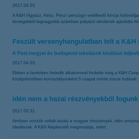
2017.04.03.
A K&H Vigyázz, Kész, Pénz! pénzügyi vetélkedő kiírója különdíjjal
térségekből legnagyobb számban pályázó iskolának ajánlotta fel
Feszült versenyhangulatban telt a K&H
A Pest megyei és budapesti iskolások kiválóan teljes
2017.04.03.
Ebben a tanévben hetedik alkalommal hirdette meg a K&H Csopor
középdöntőben korosztályonként 5 csapat mérte össze tudását. A
idén nem a hazai részvényekből fogun
2017.03.31.
Amilyen vonzók voltak tavaly a magyar részvények, idén annyira
ideálisnak. A K&H Alapkezelő megmutatja, miért.