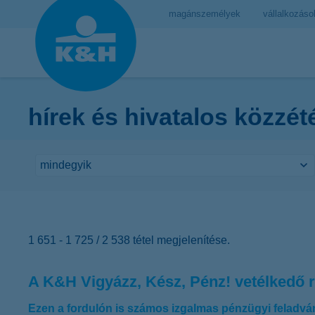
magánszemélyek
vállalkozáso
hírek és hivatalos közzét
1 651 - 1 725 / 2 538 tétel megjelenítése.
A K&H Vigyázz, Kész, Pénz! vetélkedő 
Ezen a fordulón is számos izgalmas pénzügyi feladván