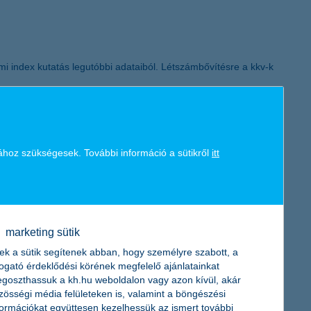
mi index kutatás legutóbbi adataiból. Létszámbővítésre a kkv-k
ához szükségesek. További információ a sütikről
itt
yosbított. A mai naptól kezdve ismét látogathatók a K&H
marketing sütik
ek a sütik segítenek abban, hogy személyre szabott, a
togató érdeklődési körének megfelelő ajánlatainkat
goszthassuk a kh.hu weboldalon vagy azon kívül, akár
zösségi média felületeken is, valamint a böngészési
gyeléssel csökkenthetik az autó fogyasztását – többek között
formációkat együttesen kezelhessük az ismert további