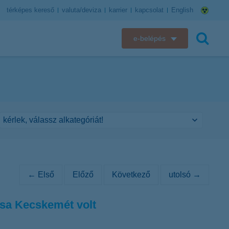
térképes kereső
valuta/deviza
karrier
kapcsolat
English
e-belépés
K&H e-bank
keresés
K&H e-posta
K&H elektronikus postaláda
K&H web Electra
K&H Biztosító ügyfélportál
← Első
Előző
Következő
utolsó →
K&H SZÉP Kártya
ása Kecskemét volt
K&H e-kártyafelület