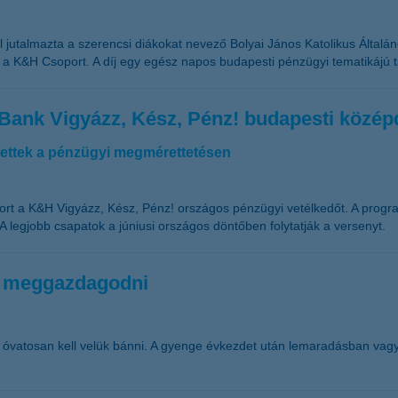
 jutalmazta a szerencsi diákokat nevező Bolyai János Katolikus Általáno
 a K&H Csoport. A díj egy egész napos budapesti pénzügyi tematikájú t
 Bank Vigyázz, Kész, Pénz! budapesti közép
ítettek a pénzügyi megmérettetésen
t a K&H Vigyázz, Kész, Pénz! országos pénzügyi vetélkedőt. A program
 legjobb csapatok a júniusi országos döntőben folytatják a versenyt.
k meggazdagodni
 óvatosan kell velük bánni. A gyenge évkezdet után lemaradásban vagyu