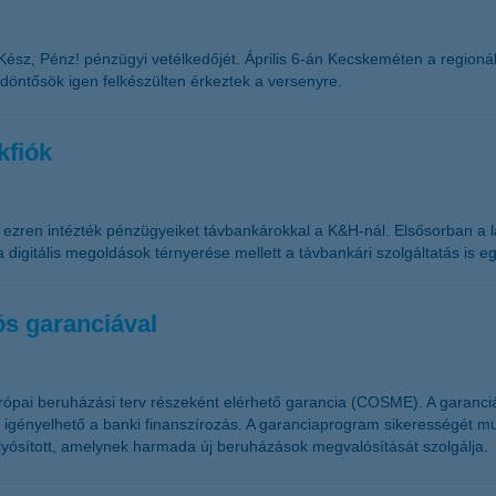
Kész, Pénz! pénzügyi vetélkedőjét. Április 6-án Kecskeméten a regio
öntősök igen felkészülten érkeztek a versenyre.
kfiók
ezren intézték pénzügyeiket távbankárokkal a K&H-nál. Elsősorban a la
a digitális megoldások térnyerése mellett a távbankári szolgáltatás is e
ós garanciával
s európai beruházási terv részeként elérhető garancia (COSME). A garan
t igényelhető a banki finanszírozás. A garanciaprogram sikerességét mut
folyósított, amelynek harmada új beruházások megvalósítását szolgálja.