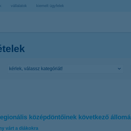
k
vállalatok
kiemelt ügyfelek
ételek
regionális középdöntőinek következő állom
y várt a diákokra