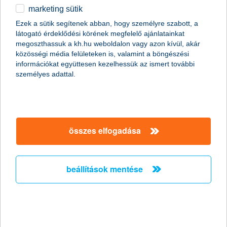
marketing sütik
Ezek a sütik segítenek abban, hogy személyre szabott, a
látogató érdeklődési körének megfelelő ajánlatainkat
megoszthassuk a kh.hu weboldalon vagy azon kívül, akár
közösségi média felületeken is, valamint a böngészési
információkat együttesen kezelhessük az ismert további
személyes adattal.
összes elfogadása
beállítások mentése
A hitelkártya egyik nagy előnye, hogy legfeljebb 45 napig
kamatmentesen használhatjuk a bank pénzét
. Arra azonban
figyeljünk, ha van pénzünk, akkor a fizetési határidőig
egyenlítsük ki a hitelkártyával felhasznált összeget, mert ezt