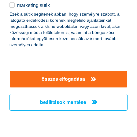
marketing sütik
egyéb
Ezek a sütik segítenek abban, hogy személyre szabott, a
látogató érdeklődési körének megfelelő ajánlatainkat
English
megoszthassuk a kh.hu weboldalon vagy azon kívül, akár
közösségi média felületeken is, valamint a böngészési
információkat együttesen kezelhessük az ismert további
személyes adattal.
összes elfogadása
hasznos infók egy helyen a lakáshitel
feltételeiről!
beállítások mentése
2024. július 17. - Akár piaci lakáshitelről, vagy államilag
támogatott konstrukcióról van szó, fontos, hogy tisztában
legyél a lakáshitel feltételeivel. Részletek cikkünkben!