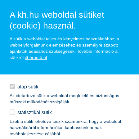
A kh.hu weboldal sütiket
(cookie) használ.
hasznos pénzügyi tippek
A sütik a weboldal teljes és kényelmes használatához, a
webhelyforgalmunk elemzéséhez és személyre szabott
ajánlatok adásához szükségesek. További információ a
sütikről
itt érhető el
.
találd meg könnyedén, ami Neked szól
hitelek
napi pénzügyek
élethelyzet kiválasztása
alap sütik
Az idetartozó sütik a weboldal megfelelő és biztonságos
megtakarítások
műszaki működését szolgálják.
termék kategória kiválasztása
statisztikai sütik
biztosítások
Ezek a sütik lehetővé teszik számunkra, hogy a weboldal
használatáról információkat kaphassunk annak
digitális bankolás
továbbfejlesztése céljából.
összes cikk megjelenítése