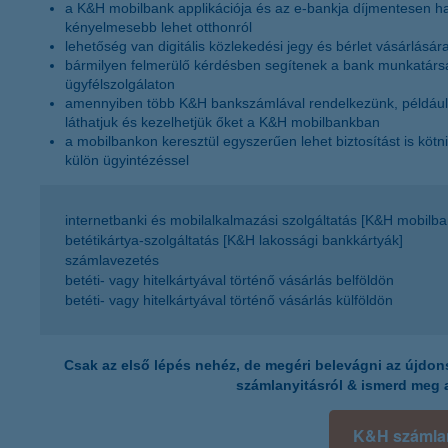
a K&H mobilbank applikációja és az e-bankja díjmentesen ha
kényelmesebb lehet otthonról
lehetőség van digitális közlekedési jegy és bérlet vásárlásá
bármilyen felmerülő kérdésben segítenek a bank munkatársa
ügyfélszolgálaton
amennyiben több K&H bankszámlával rendelkezünk, például v
láthatjuk és kezelhetjük őket a K&H mobilbankban
a mobilbankon keresztül egyszerűen lehet biztosítást is kötni,
külön ügyintézéssel
internetbanki és mobilalkalmazási szolgáltatás [K&H mobilb
betétikártya-szolgáltatás [K&H lakossági bankkártyák]
számlavezetés
betéti- vagy hitelkártyával történő vásárlás belföldön
betéti- vagy hitelkártyával történő vásárlás külföldön
Csak az első lépés nehéz, de megéri belevágni az újd
számlanyitásról & ismerd meg 
K&H számla