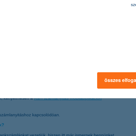
sz
 döntés során:
szokásaink vannak. Mindössze havi pár átutalásra lehet
Netán szükségünk lehet valamilyen hitelkonstrukcióra,
mla mellett egy
megtakarítási számla
, amin kényelmesen
k onnan pénzt a folyószámlánkra ingyenesen.
 amin keresztül értékpapírokat vásárolhatunk.
összes elfog
közünket szeretnénk lekötni időlegesen.
ól, kényelmesen a
K&H számlanyitás mobilapplikáción
 számlanyitáshoz kapcsolódóan.
k?
bankszámlánkat vezetjük, hiszen itt már ismernek bennünket,