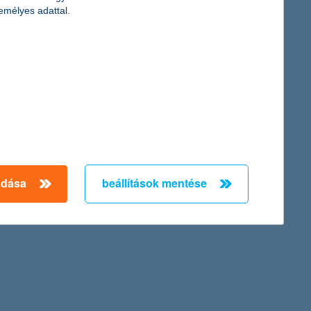
emélyes adattal.
adása
beállítások mentése