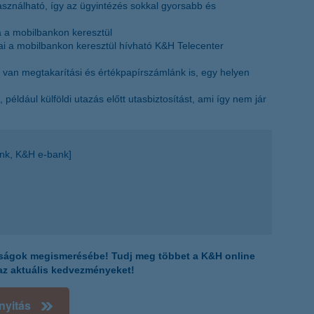
sználható, így az ügyintézés sokkal gyorsabb és
ra a mobilbankon keresztül
i a mobilbankon keresztül hívható K&H Telecenter
an megtakarítási és értékpapírszámlánk is, egy helyen
 például külföldi utazás előtt utasbiztosítást, ami így nem jár
ank, K&H e-bank]
onságok megismerésébe! Tudj meg többet a K&H online
az aktuális kedvezményeket!
nyitás