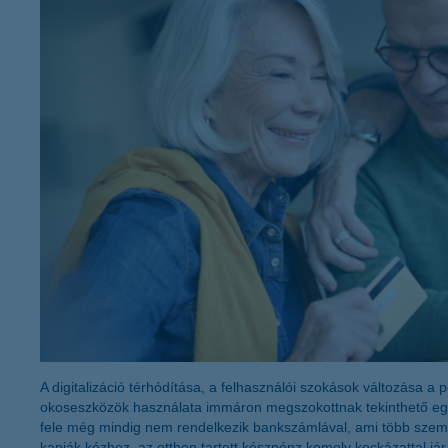
K&H Minősített Fogyasztóbarát
Otthonbiztosítás (MFO)
bankváltás
K&H virtuális
ügyfélajánló program
új ügyfél vagyok
lakossági & vállalkozói számlacsomag együtt
A digitalizáció térhódítása, a felhasználói szokások változása a 
okoseszközök használata immáron megszokottnak tekinthető eg
fele még mindig nem rendelkezik bankszámlával, ami több szempo
kapják kézhez, az otthon tartott készpénz komoly kockázattal já