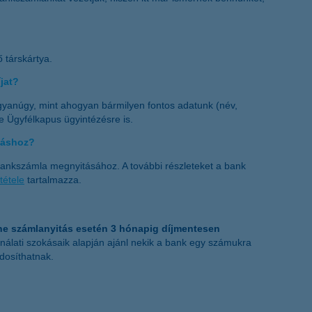
 társkártya.
jat?
ugyanúgy, mint ahogyan bármilyen fontos adatunk (név,
e Ügyfélkapus ügyintézésre is.
táshoz?
ankszámla megnyitásához. A további részleteket a bank
tétele
tartalmazza.
ne számlanyitás esetén 3 hónapig díjmentesen
nálati szokásaik alapján ajánl nekik a bank egy számukra
ódosíthatnak.