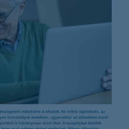
életbiztosítási csomag
 betéti kártya
K&H babaváró hitelhez
kapcsolódó csoportos
hitelfedezeti életbiztosítás
pénzügyeink intézésére is kihatott. Az online ügyintézés, az
yes korosztályok esetében, ugyanakkor az idősebbek közel
ntból is hátrányosan érinti őket. A nyugdíjukat később
r, hogy csak néhány dolgot említsünk. Milyen előnyöket