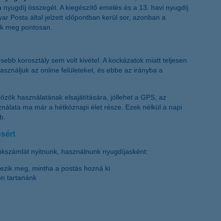
a nyugdíj összegét. A kiegészítő emelés és a 13. havi nyugdíj
ar Posta által jelzett időpontban kerül sor, azonban a
nik meg pontosan.
ebb korosztály sem volt kivétel. A kockázatok miatt teljesen
asználjuk az online felületeket, és ebbe az irányba a
közök használatának elsajátítására, jóllehet a GPS, az
ználata ma már a hétköznapi élet része. Ezek nélkül a napi
b.
sért
ankszámlát nyitnunk, használnunk nyugdíjasként:
kezik meg, mintha a postás hozná ki
on tartanánk