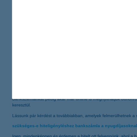
vegyük sorra, hogy milyen tényezőket kell figyelembe vennünk a
saját pénzügyi igényeinket,
rendszeres pénzmozgásainkat,
az igénybe vett szolgáltatások körét.
Bankszámlanyitás előtt érdemes végig gondolnunk, hogy milyen 
szükségünk, egy bankkártyára, vagy mobilbank applikációra is? 
például folyószámlahitelre?
Ha a megtakarítás iránt is érdeklődnénk, fontos lehet a bankszá
tárolhatjuk a félretett pénzünket, igény esetén pedig áttehetün
Befektetés esetén
értékpapír számla
megnyitására van szükség,
Egy
bankbetét
megnyitása is sokat segíthet, ha szabad pénzesz
Bankszámlánkat pedig akár már online is megnyithatjuk otthonr
keresztül.
Lássunk pár kérdést a továbbiakban, amelyek felmerülhetnek a
szükséges-e hiteligényléshez bankszámla a nyugdíjasokna
Igen, mindenképpen és érdemes a hitelt ott felvennünk, ahol a 