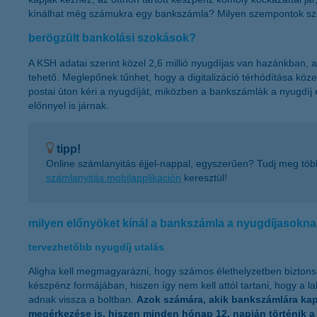
kínálhat még számukra egy bankszámla? Milyen szempontok szer
berögzült bankolási szokások?
A KSH adatai szerint közel 2,6 millió nyugdíjas van hazánkban, az 
tehető. Meglepőnek tűnhet, hogy a digitalizáció térhódítása köz
postai úton kéri a nyugdíját, miközben a bankszámlák a nyugdíj e
előnnyel is járnak.
tipp!
Online számlanyitás éjjel-nappal, egyszerűen? Tudj meg tö
számlanyitás mobilapplikáción
keresztül!
milyen előnyöket kínál a bankszámla a nyugdíjasokn
tervezhetőbb nyugdíj utalás
Aligha kell megmagyarázni, hogy számos élethelyzetben biztons
készpénz formájában, hiszen így nem kell attól tartani, hogy a l
adnak vissza a boltban.
Azok számára, akik bankszámlára kapj
megérkezése is, hiszen minden hónap 12. napján történik a