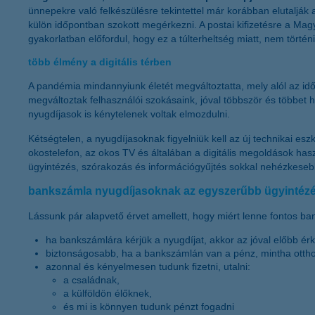
ünnepekre való felkészülésre tekintettel már korábban elutalják 
külön időpontban szokott megérkezni. A postai kifizetésre a Magy
gyakorlatban előfordul, hogy ez a túlterheltség miatt, nem törté
több élmény a digitális térben
A pandémia mindannyiunk életét megváltoztatta, mely alól az idős
megváltoztak felhasználói szokásaink, jóval többször és többet h
nyugdíjasok is kénytelenek voltak elmozdulni.
Kétségtelen, a nyugdíjasoknak figyelniük kell az új technikai esz
okostelefon, az okos TV és általában a digitális megoldások has
ügyintézés, szórakozás és információgyűjtés sokkal nehézkeseb
bankszámla nyugdíjasoknak az egyszerűbb ügyintézé
Lássunk pár alapvető érvet amellett, hogy miért lenne fontos b
ha bankszámlára kérjük a nyugdíjat, akkor az jóval előbb ér
biztonságosabb, ha a bankszámlán van a pénz, mintha otth
azonnal és kényelmesen tudunk fizetni, utalni:
a családnak,
a külföldön élőknek,
és mi is könnyen tudunk pénzt fogadni