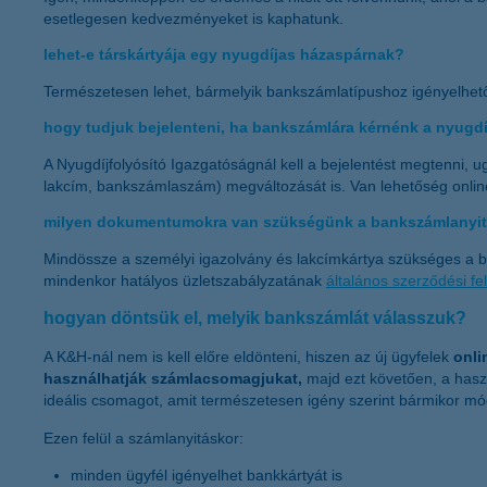
esetlegesen kedvezményeket is kaphatunk.
lehet-e társkártyája egy nyugdíjas házaspárnak?
Természetesen lehet, bármelyik bankszámlatípushoz igényelhető
hogy tudjuk bejelenteni, ha bankszámlára kérnénk a nyugdí
A Nyugdíjfolyósító Igazgatóságnál kell a bejelentést megtenni, 
lakcím, bankszámlaszám) megváltozását is. Van lehetőség onlin
milyen dokumentumokra van szükségünk a bankszámlanyi
Mindössze a személyi igazolvány és lakcímkártya szükséges a b
mindenkor hatályos üzletszabályzatának
általános szerződési fel
hogyan döntsük el, melyik bankszámlát válasszuk?
A K&H-nál nem is kell előre eldönteni, hiszen az új ügyfelek
onli
használhatják számlacsomagjukat,
majd ezt követően, a hasz
ideális csomagot, amit természetesen igény szerint bármikor m
Ezen felül a számlanyitáskor:
minden ügyfél igényelhet bankkártyát is