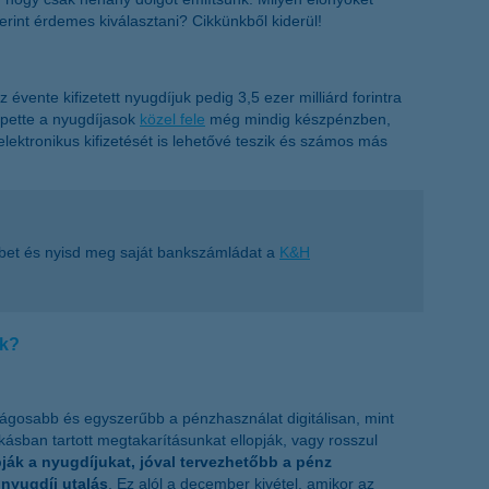
int érdemes kiválasztani? Cikkünkből kiderül!
évente kifizetett nyugdíjuk pedig 3,5 ezer milliárd forintra
epette a nyugdíjasok
közel fele
még mindig készpénzben,
lektronikus kifizetését is lehetővé teszik és számos más
bbet és nyisd meg saját bankszámládat a
K&H
ak?
ágosabb és egyszerűbb a pénzhasználat digitálisan, mint
akásban tartott megtakarításunkat ellopják, vagy rosszul
ák a nyugdíjukat, jóval tervezhetőbb a pénz
 nyugdíj utalás
. Ez alól a december kivétel, amikor az