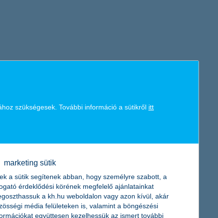
ához szükségesek. További információ a sütikről
itt
marketing sütik
ek a sütik segítenek abban, hogy személyre szabott, a
togató érdeklődési körének megfelelő ajánlatainkat
goszthassuk a kh.hu weboldalon vagy azon kívül, akár
zösségi média felületeken is, valamint a böngészési
formációkat együttesen kezelhessük az ismert további