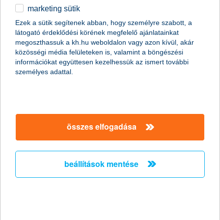
kell odafigyelni a számlanyitás során? Ezt vizsgáljuk az
marketing sütik
egyéb
alábbiakban.
Ezek a sütik segítenek abban, hogy személyre szabott, a
látogató érdeklődési körének megfelelő ajánlatainkat
English
megoszthassuk a kh.hu weboldalon vagy azon kívül, akár
közösségi média felületeken is, valamint a böngészési
információkat együttesen kezelhessük az ismert további
személyes adattal.
összes elfogadása
miért érdemes bankszámlát nyitni egy gyermeknek?
beállítások mentése
A bankszámla ma már a mindennapjaink alapvető eleme: a
boltban a kártyánk segítségével fizetjük ki a vásárolt termékeket,
a számlánkról egyenlítjük ki a rezsitartozást, innen utaljuk el a
közös költséget és persze ide érkezik a fizetésünk is.
Nehéz
elképzelni az életünket egy bankszámla nélkül,
felnőttként
azonban ez teljesen érthető.