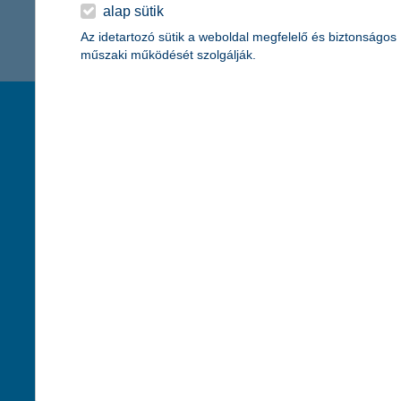
K&H Minősített Fogyasztóbarát
alap sütik
Otthonbiztosítás (MFO)
bankváltás
K&H virtuális
Az idetartozó sütik a weboldal megfelelő és biztonságos
műszaki működését szolgálják.
ügyfélajánló program
új ügyfél vagyok
társaságunk
hasznos info
lakossági & vállalkozói számlacsomag együtt
rólunk
pénzügyi tippek
cégcsoport
K&H fejlesztői po
kapcsolat
biztonságos onli
jogi nyilatkozat
fenntarthatóságg
adatvédelem
pénzmosás mege
cookie szabályzat
díjfizetési kisoko
karrier
deviza átutalás
akadálymentesítési nyilatkozat
címletváltással 
szolgáltatások fogyatékossággal élőknek
direktbiztosításo
közzétételek, felügyeleti határozatok
befektetővédelmi