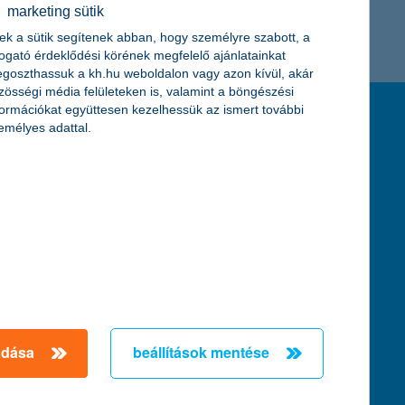
marketing sütik
K&H token megújítás
Digitális Állampolgárság Program
ek a sütik segítenek abban, hogy személyre szabott, a
togató érdeklődési körének megfelelő ajánlatainkat
goszthassuk a kh.hu weboldalon vagy azon kívül, akár
zösségi média felületeken is, valamint a böngészési
formációkat együttesen kezelhessük az ismert további
feltételek és kondíciók
emélyes adattal.
hirdetmények / díjjegyzékek
általános szerződési feltételek
üzletszabályzat
se
aktuális, MNB által közzétett BUBOR értékek
kifejezéseket ismertető fogalomtár a fizetési
számlához
zat
dezése
adása
beállítások mentése
örténő