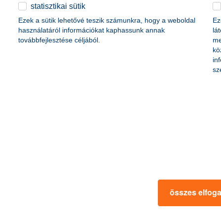
életbiztosítási csomag
statisztikai sütik
content-marketing.no-results-were-found
 betéti kártya
Ezek a sütik lehetővé teszik számunkra, hogy a weboldal
Ez
K&H babaváró hitelhez
kapcsolódó csoportos
használatáról információkat kaphassunk annak
lá
hitelfedezeti életbiztosítás
továbbfejlesztése céljából.
me
kö
in
rmációk
ügyfélvédelem
sz
fizetési moratórium
rtál
panaszkezelés
ne fizetés
gyűjtőszámlahitel információk
al kapcsolatos közzétételek
természetes személyek adósságrendezé
lőzés, FATCA, CRS
MNB – Pénzügyi Navigátor
s
Pénzügyi Navigátor Tanácsadó Irodaháló
MNB - Értékpapír egyenleg online lekér
kapcsolatos információk
OBA tájékoztató
összes elfog
k
MNB – Felelős döntésekkel a jövőnkért
 termék tájékoztatók
előzetes tájékoztatás elektronikus úton t