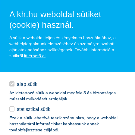
A kh.hu weboldal sütiket
(cookie) használ.
hasznos biztosítási
A sütik a weboldal teljes és kényelmes használatához, a
tippek
webhelyforgalmunk elemzéséhez és személyre szabott
ajánlatok adásához szükségesek. További információ a
sütikről
itt érhető el
.
hitelek
találd meg könnyedén, ami Neked szól
napi pénzügyek
alap sütik
Az idetartozó sütik a weboldal megfelelő és biztonságos
élethelyzet kiválasztása
megtakarítások
műszaki működését szolgálják.
statisztikai sütik
biztosítások
termék kategória kiválasztása
Ezek a sütik lehetővé teszik számunkra, hogy a weboldal
használatáról információkat kaphassunk annak
digitális bankolás
továbbfejlesztése céljából.