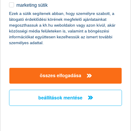
marketing sütik
egyéb
összes cikk megjelenítése
Ezek a sütik segítenek abban, hogy személyre szabott, a
látogató érdeklődési körének megfelelő ajánlatainkat
English
megoszthassuk a kh.hu weboldalon vagy azon kívül, akár
közösségi média felületeken is, valamint a böngészési
információkat együttesen kezelhessük az ismert további
személyes adattal.
összes elfogadása
beállítások mentése
mire figyeljünk a havas, jeges időjárási
viszonyok közepette?
2019. január 08. - Kinek a feladata az út, és kié a járda és a
zöldsáv hó- és jégmentesítése?