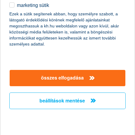
szempontjából körbejárni.
marketing sütik
egyéb
Jelen cikkemben a kölcsönösség és a hiány az első két
Ezek a sütik segítenek abban, hogy személyre szabott, a
olyan tényező, amelyet megvizsgálok, hogy ezek hogyan
látogató érdeklődési körének megfelelő ajánlatainkat
egyszerűsíthetik, vagy torzíthatják a „racionális”
English
megoszthassuk a kh.hu weboldalon vagy azon kívül, akár
döntéshozatalunkat.
közösségi média felületeken is, valamint a böngészési
információkat együttesen kezelhessük az ismert további
személyes adattal.
összes elfogadása
beállítások mentése
mit értünk kölcsönösség alatt?
Azt, hogy mi emberek szívességre szívességgel reagálunk. Ha
valaki jót tesz velünk, akkor azzal szeretnénk mi is jót tenni.
Ráadásul nem szeretünk adósak maradni tartósan senki