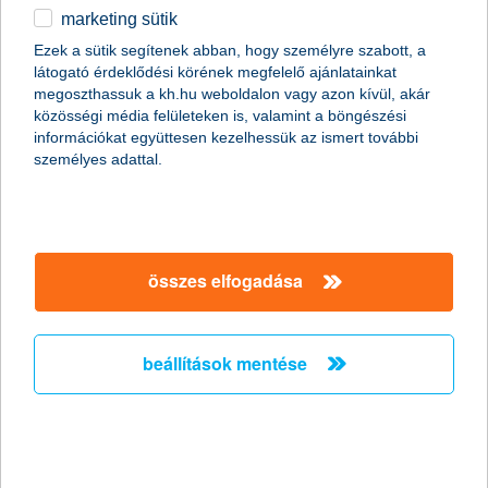
marketing sütik
egyéb
Betéti kártyával annyit költhetsz, amennyi pénz
Ezek a sütik segítenek abban, hogy személyre szabott, a
a számládon van.
látogató érdeklődési körének megfelelő ajánlatainkat
English
megoszthassuk a kh.hu weboldalon vagy azon kívül, akár
közösségi média felületeken is, valamint a böngészési
információkat együttesen kezelhessük az ismert további
személyes adattal.
összes elfogadása
beállítások mentése
K&H Mastercard betéti érintőkártya
Kényelmes és gyors fizetés kártyával, mobillal.