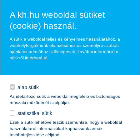
A kh.hu weboldal sütiket
(cookie) használ.
A sütik a weboldal teljes és kényelmes használatához, a
bankkártyák
webhelyforgalmunk elemzéséhez és személyre szabott
ajánlatok adásához szükségesek. További információ a
sütikről
betéti kártyák, hitelkártya, minden egy helyen
itt érhető el
.
hitelek
részletek
napi pénzügyek
alap sütik
Az idetartozó sütik a weboldal megfelelő és biztonságos
megtakarítások
műszaki működését szolgálják.
statisztikai sütik
biztosítások
magánszemélyek
napi pénzügyek
bankkártyák
Ezek a sütik lehetővé teszik számunkra, hogy a weboldal
használatáról információkat kaphassunk annak
betéti kártya
digitális bankolás
továbbfejlesztése céljából.