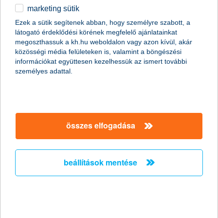
megtakarítások adóelőnyökkel
marketing sütik
egyéb
Ezek a sütik segítenek abban, hogy személyre szabott, a
látogató érdeklődési körének megfelelő ajánlatainkat
English
válaszd ki az igényeidnek megfelelő
megoszthassuk a kh.hu weboldalon vagy azon kívül, akár
közösségi média felületeken is, valamint a böngészési
információkat együttesen kezelhessük az ismert további
ajánlatot
személyes adattal.
tovább a szűréshez
összes elfogadása
lezárt határozott futamidejű eszközalap
jegyzések
beállítások mentése