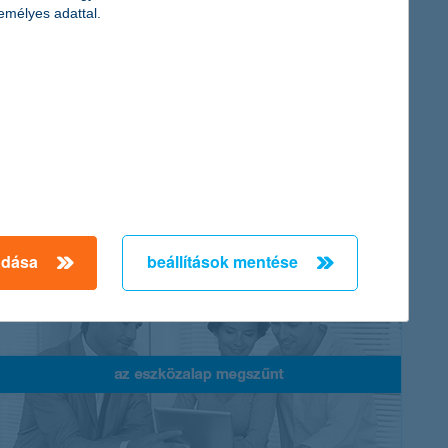
emélyes adattal.
K&H válogatott iram vegyes eszközalap
("normál” és "B” sorozat)
kiegyensúlyozott vegyes összetételű befektetés
mindazoknak, akik magas hozamot szeretnének, ám tartanak
a tisztán részvényekből álló befektetések kockázatától
adása
beállítások mentése
további részletek