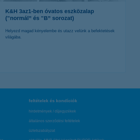
K&H 3az1-ben óvatos eszközalap
("normál” és "B” sorozat)
Helyezd magad kényelembe és utazz velünk a befektetések
világába.
további részletek
feltételek és kondíciók
hirdetmények / díjjegyzékek
általános szerződési feltételek
üzletszabályzat