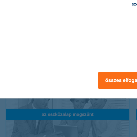
sz
K&H válogatott lendület vegyes
eszközalap ("normál” és "B” sorozat)
az eszközalap vagyonának közel felét részvényekben tartja a
magasabb hozam eléréséért, míg nagyobbik felét biztonságos
eszközökben a kiegyensúlyozottságért
összes elfog
további részletek