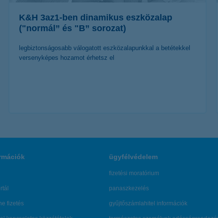
K&H 3az1-ben dinamikus eszközalap
("normál” és "B” sorozat)
legbiztonságosabb válogatott eszközalapunkkal a betétekkel
versenyképes hozamot érhetsz el
további részletek
rmációk
ügyfélvédelem
fizetési moratórium
rtál
panaszkezelés
ne fizetés
gyűjtőszámlahitel információk