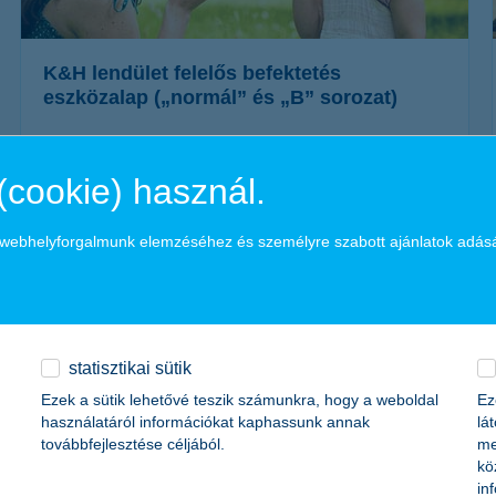
K&H lendület felelős befektetés
eszközalap („normál” és „B” sorozat)
A K&H felelős jövő befektetések az elérhető hozam mellett
figyelembe veszik a befektetés környezeti és társadalmi
(cookie) használ.
hatásait és ennek megfelelően alakítják ki az alap portfólióját.
A befektetés pénzügyi hozama mellett az alapba fektetők
hozzájárulhatnak egy fenntarthatóbb világhoz.
a webhelyforgalmunk elemzéséhez és személyre szabott ajánlatok adás
további részletek
statisztikai sütik
Ezek a sütik lehetővé teszik számunkra, hogy a weboldal
Ez
használatáról információkat kaphassunk annak
lá
továbbfejlesztése céljából.
me
kö
in