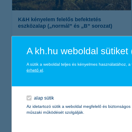
K&H kényelem felelős befektetés
eszközalap („normál” és „B” sorozat)
A K&H felelős jövő befektetések az elérhető hozam mellett
figyelembe veszik a befektetés környezeti és társadalmi
A kh.hu weboldal sütiket 
hatásait és ennek megfelelően alakítják ki az alap portfólióját.
A befektetés pénzügyi hozama mellett az alapba fektetők
hozzájárulhatnak egy fenntarthatóbb világhoz.
A sütik a weboldal teljes és kényelmes használatához, 
érhető el
.
további részletek
alap sütik
Az idetartozó sütik a weboldal megfelelő és biztonságos
műszaki működését szolgálják.