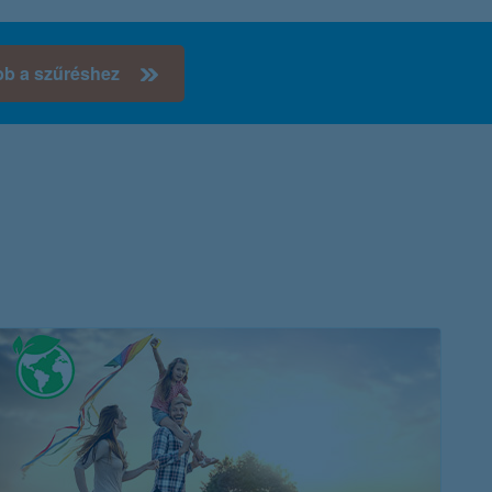
K&H token megújítás
Digitális Állampolgárság Program
bb a szűréshez