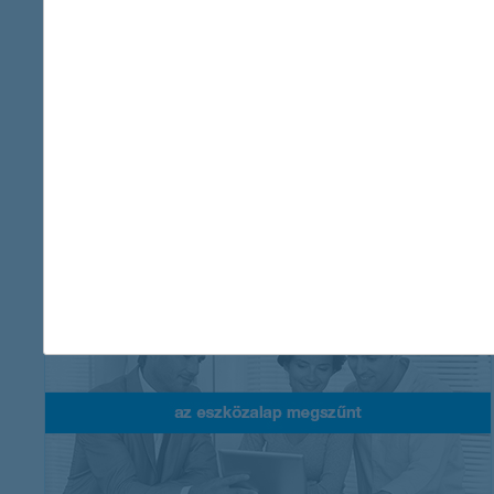
K&H válogatott kényelem vegyes
eszközalap ("normál” és "B” sorozat)
a mögöttes eszköz portfóliójában nagy arányban szerepelnek
állampapírok, a magasabb hozam elérése érdekében szerepet
kapnak kockázatosabb eszközök is
további részletek