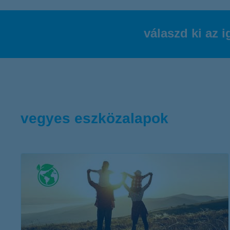
K&H Minősített Fogyasztóbarát
Otthonbiztosítás (MFO)
bankváltás
K&H virtuális
válaszd ki az 
ügyfélajánló program
új ügyfél vagyok
lakossági & vállalkozói számlacsomag együtt
vegyes eszközalapok