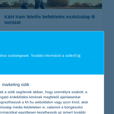
K&H iram felelős befektetés eszközalap B
sorozat
A felelős befektetések az elérhető hozam mellett figyelembe
veszik a befektetés környezeti és társadalmi hatásait és
ennek megfelelően alakítják ki az alap portfólióját. Az
eszközalap megvásárlásával hozzájárulhatsz egy
fenntarthatóbb világhoz.
ához szükségesek. További információ a sütikről
itt
további részletek
marketing sütik
ek a sütik segítenek abban, hogy személyre szabott, a
togató érdeklődési körének megfelelő ajánlatainkat
goszthassuk a kh.hu weboldalon vagy azon kívül, akár
zösségi média felületeken is, valamint a böngészési
formációkat együttesen kezelhessük az ismert további