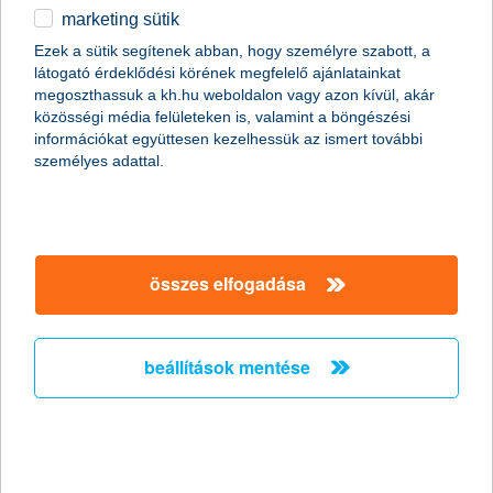
megtakarítások adóelőnyökkel
marketing sütik
egyéb
Ezek a sütik segítenek abban, hogy személyre szabott, a
látogató érdeklődési körének megfelelő ajánlatainkat
válaszd ki az igényeidnek megfelelő
English
megoszthassuk a kh.hu weboldalon vagy azon kívül, akár
közösségi média felületeken is, valamint a böngészési
ajánlatot
információkat együttesen kezelhessük az ismert további
személyes adattal.
tovább a szűréshez
felelős befektetési alapok forintban
összes elfogadása
beállítások mentése