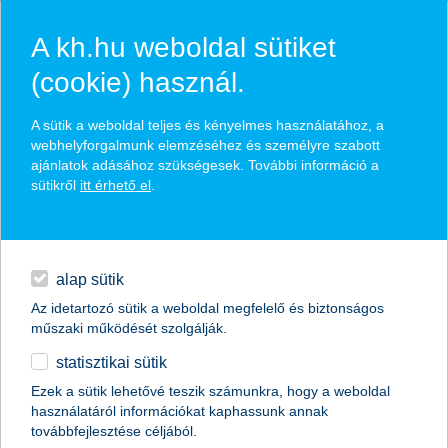
A kh.hu weboldal sütiket
(cookie) használ.
részvény és nyersanyag
A sütik a weboldal teljes és kényelmes használatához, a
alapok
webhelyforgalmunk elemzéséhez és személyre szabott
ajánlatok adásához szükségesek. További információ a
sütikről
itt érhető el
.
magánszemélyek
megtakarítások
befektetések közép- és hosszútávra
hitelek
nyíltvégű befektetési alapok
részvény és nyersanyag alapok
minden megtakarítás és
napi pénzügyek
befektetés
alap sütik
Az idetartozó sütik a weboldal megfelelő és biztonságos
megtakarítások
megtakarítás rövidtávra -
műszaki működését szolgálják.
mindennapok biztonsága
statisztikai sütik
biztosítások
Ezek a sütik lehetővé teszik számunkra, hogy a weboldal
befektetések közép- és hosszútávra
használatáról információkat kaphassunk annak
digitális bankolás
továbbfejlesztése céljából.