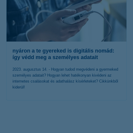
nyáron a te gyereked is digitális nomád:
így védd meg a személyes adatait
2023. augusztus 14. - Hogyan tudod megvédeni a gyermeked
személyes adatait? Hogyan lehet hatékonyan kivédeni az
internetes csalásokat és adathalász kísérleteket? Cikkünkből
kiderül!
érdekel a cikk