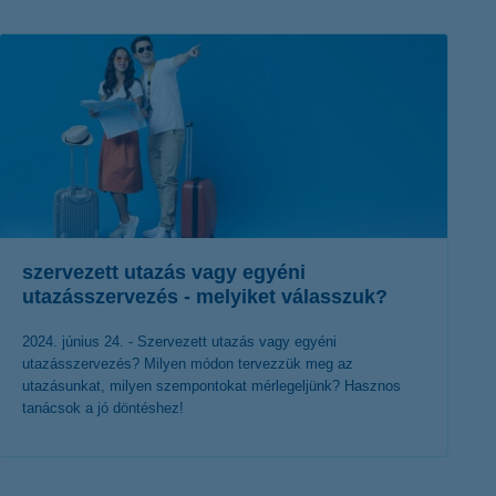
K&H token megújítás
Digitális Állampolgárság Program
szervezett utazás vagy egyéni
utazásszervezés - melyiket válasszuk?
2024. június 24. - Szervezett utazás vagy egyéni
utazásszervezés? Milyen módon tervezzük meg az
utazásunkat, milyen szempontokat mérlegeljünk? Hasznos
tanácsok a jó döntéshez!