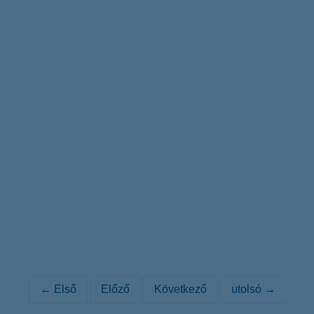
← Első
Előző
Következő
utolsó →