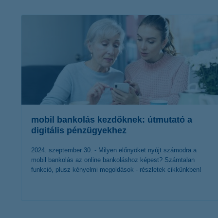
K&H Minősített Fogyasztóbarát
Otthonbiztosítás (MFO)
bankváltás
K&H virtuális
ügyfélajánló program
új ügyfél vagyok
lakossági & vállalkozói számlacsomag együtt
mobil bankolás kezdőknek: útmutató a
digitális pénzügyekhez
2024. szeptember 30. - Milyen előnyöket nyújt számodra a
mobil bankolás az online bankoláshoz képest? Számtalan
funkció, plusz kényelmi megoldások - részletek cikkünkben!