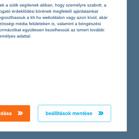
ek a sütik segítenek abban, hogy személyre szabott, a
togató érdeklődési körének megfelelő ajánlatainkat
goszthassuk a kh.hu weboldalon vagy azon kívül, akár
zösségi média felületeken is, valamint a böngészési
formációkat együttesen kezelhessük az ismert további
emélyes adattal.
még mindig inkább a párna alatt tartjuk az
adatainkat
2023. augusztus 30. - & Te tudod, hogy milyen eszközökkel
védhetjük meg adatainkat és hogyan kerülhetjük el a
kiberbűnözők támadásait?
adása
beállítások mentése
érdekel a cikk