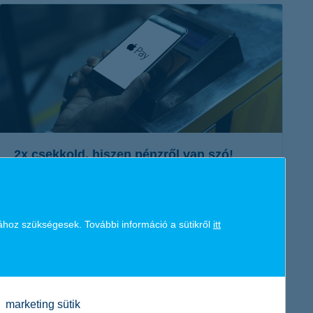
érdekel a cikk
2x csekkold, hiszen pénzről van szó!
2023. november 06. - Manapság könnyen és több eszközről
intézheted a pénzügyeidet, ami még kényelmesebbé teszi a
ához szükségesek. További információ a sütikről
itt
dolgod. Azonban az alábbiakra érdemes különösen odafigyelni!
érdekel a cikk
marketing sütik