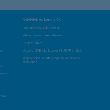
feltételek és kondíciók
hirdetmények / díjjegyzékek
általános szerződési feltételek
üzletszabályzat
se
aktuális, MNB által közzétett BUBOR értékek
kifejezéseket ismertető fogalomtár a fizetési
számlához
zat
dezése
örténő