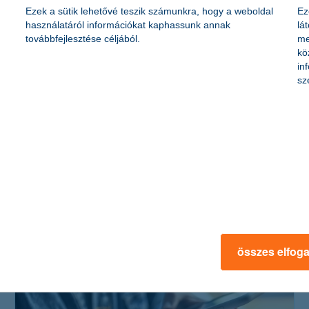
Ezek a sütik lehetővé teszik számunkra, hogy a weboldal
Ez
használatáról információkat kaphassunk annak
lá
továbbfejlesztése céljából.
me
kö
in
sz
K&H-s appok: okék! De legyetek
óvatosak!
2023. szeptember 17. - Vigyázz, használd mindig a hivatalos
áruházakat! Az ismeretlen helyekről letöltött appok kártevőkkel
és vírusokkal szórhatják tele a telefonod.
összes elfog
érdekel a cikk