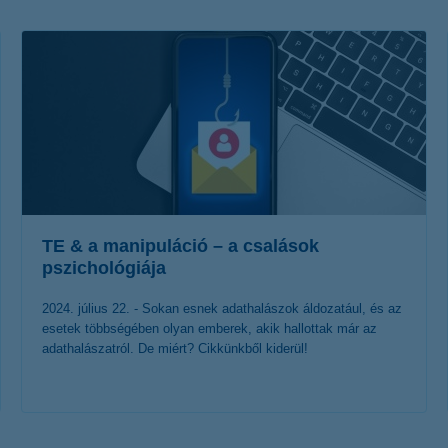
életbiztosítási csomag
 betéti kártya
K&H babaváró hitelhez
kapcsolódó csoportos
hitelfedezeti életbiztosítás
TE & a manipuláció – a csalások
pszichológiája
2024. július 22. - Sokan esnek adathalászok áldozatául, és az
esetek többségében olyan emberek, akik hallottak már az
adathalászatról. De miért? Cikkünkből kiderül!