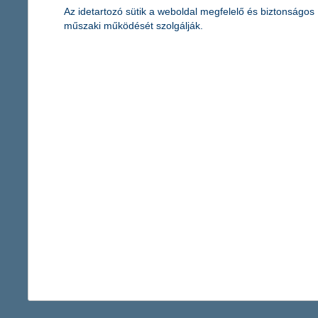
Az idetartozó sütik a weboldal megfelelő és biztonságos
műszaki működését szolgálják.
ezért éri meg mobiltárcára cserélni a
hagyományos pénztárcát
2023. szeptember 24. - Mi a mobiltárca, milyen digitális
pénztárca megoldások vannak? Hogyan működnek a
mobiltárcák? Ismerd meg a használatának előnyeit és
funkcióit!
érdekel a cikk