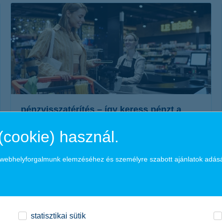
érdekel a cikk
pénzvisszatérítés – így keress pénzt a
vásárlásaid után
(cookie) használ.
2024. március 03. - A törzsvásárlói programokkal, digitális
hűségkártya appokkal, pénzvisszatérítéses szolgáltatásokkal
a webhelyforgalmunk elemzéséhez és személyre szabott ajánlatok adás
több ezer forintot spórolhatsz havonta. Mutatjuk hogyan!
érdekel a cikk
statisztikai sütik