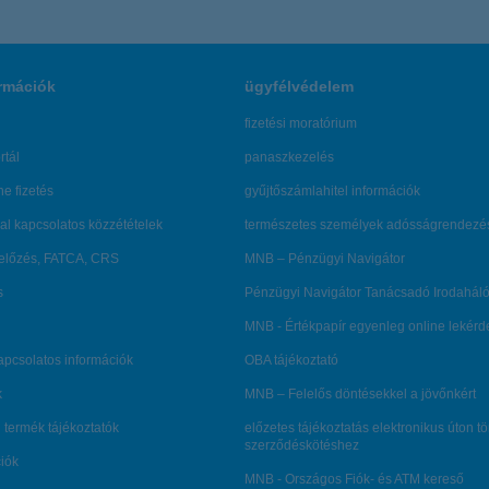
rmációk
ügyfélvédelem
fizetési moratórium
rtál
panaszkezelés
ne fizetés
gyűjtőszámlahitel információk
al kapcsolatos közzétételek
természetes személyek adósságrendezé
lőzés, FATCA, CRS
MNB – Pénzügyi Navigátor
s
Pénzügyi Navigátor Tanácsadó Irodaháló
MNB - Értékpapír egyenleg online lekér
kapcsolatos információk
OBA tájékoztató
k
MNB – Felelős döntésekkel a jövőnkért
 termék tájékoztatók
előzetes tájékoztatás elektronikus úton t
szerződéskötéshez
ciók
MNB - Országos Fiók- és ATM kereső