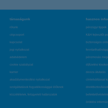
társaságunk
hasznos info
rólunk
pénzügyi tippek
cégcsoport
K&H fejlesztői po
kapcsolat
biztonságos onli
jogi nyilatkozat
fenntarthatóságg
adatvédelem
pénzmosás mege
cookie szabályzat
díjfizetési kisoko
karrier
deviza átutalás
akadálymentesítési nyilatkozat
címletváltással 
szolgáltatások fogyatékossággal élőknek
direktbiztosításo
közzétételek, felügyeleti határozatok
befektetővédelmi
öröklési informá