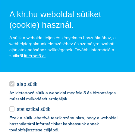
A kh.hu weboldal sütiket
(cookie) használ.
hasznos pénzügyi tippek
A sütik a weboldal teljes és kényelmes használatához, a
webhelyforgalmunk elemzéséhez és személyre szabott
ajánlatok adásához szükségesek. További információ a
sütikről
itt érhető el
.
találd meg könnyedén, ami Neked szól
hitelek
napi pénzügyek
élethelyzet kiválasztása
alap sütik
Az idetartozó sütik a weboldal megfelelő és biztonságos
megtakarítások
műszaki működését szolgálják.
termék kategória kiválasztása
statisztikai sütik
biztosítások
Ezek a sütik lehetővé teszik számunkra, hogy a weboldal
használatáról információkat kaphassunk annak
digitális bankolás
továbbfejlesztése céljából.
összes cikk megjelenítése