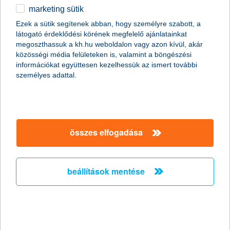
marketing sütik
egyéb
Ezek a sütik segítenek abban, hogy személyre szabott, a
látogató érdeklődési körének megfelelő ajánlatainkat
English
megoszthassuk a kh.hu weboldalon vagy azon kívül, akár
közösségi média felületeken is, valamint a böngészési
információkat együttesen kezelhessük az ismert további
személyes adattal.
összes elfogadása
egyszerűen és gyorsan: mutatjuk a
bankszámla nyitás menetét
beállítások mentése
2024. április 23. - Hogyan tudsz gördülékenyen bankszámlát
nyitni? Mire van szükséged hozzá? Mutatjuk a bankszámla
nyitás menetét!