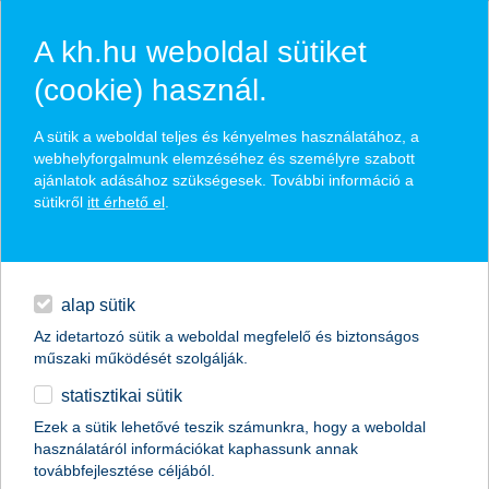
A kh.hu weboldal sütiket
(cookie) használ.
hasznos pénzügyi tippek
A sütik a weboldal teljes és kényelmes használatához, a
webhelyforgalmunk elemzéséhez és személyre szabott
ajánlatok adásához szükségesek. További információ a
sütikről
itt érhető el
.
találd meg könnyedén, ami Neked szól
hitelek
napi pénzügyek
élethelyzet kiválasztása
alap sütik
Az idetartozó sütik a weboldal megfelelő és biztonságos
megtakarítások
műszaki működését szolgálják.
termék kategória kiválasztása
statisztikai sütik
biztosítások
Ezek a sütik lehetővé teszik számunkra, hogy a weboldal
használatáról információkat kaphassunk annak
digitális bankolás
továbbfejlesztése céljából.
összes cikk megjelenítése