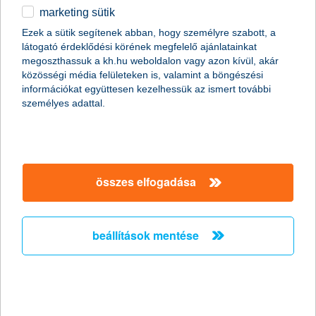
marketing sütik
egyéb
Ezek a sütik segítenek abban, hogy személyre szabott, a
látogató érdeklődési körének megfelelő ajánlatainkat
English
megoszthassuk a kh.hu weboldalon vagy azon kívül, akár
közösségi média felületeken is, valamint a böngészési
információkat együttesen kezelhessük az ismert további
személyes adattal.
összes elfogadása
ezért éri meg mobiltárcára cserélni a
hagyományos pénztárcát
beállítások mentése
2023. szeptember 24. - Mi a mobiltárca, milyen digitális
pénztárca megoldások vannak? Hogyan működnek a
mobiltárcák? Ismerd meg a használatának előnyeit és
funkcióit!