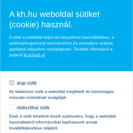
A kh.hu weboldal sütiket
(cookie) használ.
hasznos biztosítási
A sütik a weboldal teljes és kényelmes használatához, a
tippek
webhelyforgalmunk elemzéséhez és személyre szabott
ajánlatok adásához szükségesek. További információ a
sütikről
itt érhető el
.
hitelek
találd meg könnyedén, ami Neked szól
napi pénzügyek
alap sütik
Az idetartozó sütik a weboldal megfelelő és biztonságos
élethelyzet kiválasztása
megtakarítások
műszaki működését szolgálják.
statisztikai sütik
biztosítások
termék kategória kiválasztása
Ezek a sütik lehetővé teszik számunkra, hogy a weboldal
használatáról információkat kaphassunk annak
digitális bankolás
továbbfejlesztése céljából.