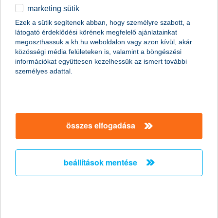
marketing sütik
egyéb
összes cikk megjelenítése
Ezek a sütik segítenek abban, hogy személyre szabott, a
látogató érdeklődési körének megfelelő ajánlatainkat
English
megoszthassuk a kh.hu weboldalon vagy azon kívül, akár
közösségi média felületeken is, valamint a böngészési
információkat együttesen kezelhessük az ismert további
személyes adattal.
összes elfogadása
beállítások mentése
Rómában, biztonságban
2018. március 08. - Mit szólnál egy római kiruccanáshoz?
Összegyűjtöttük, hogy mit, hol és hogyan érdemes csinálni