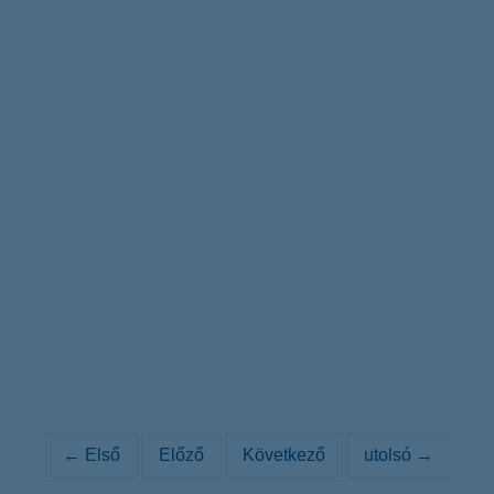
← Első
Előző
Következő
utolsó →