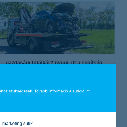
érdekel a cikk
gazdasági totálkár? nyugi, itt a segítség
2023. november 14. - Gazdasági totálkár esetén mennyit fizet
a biztosító? Mit fedezhet még a biztosítás a gépjárműkár
ához szükségesek. További információ a sütikről
itt
mellett? Összegyűjtöttünk minden hasznos információt!
érdekel a cikk
marketing sütik