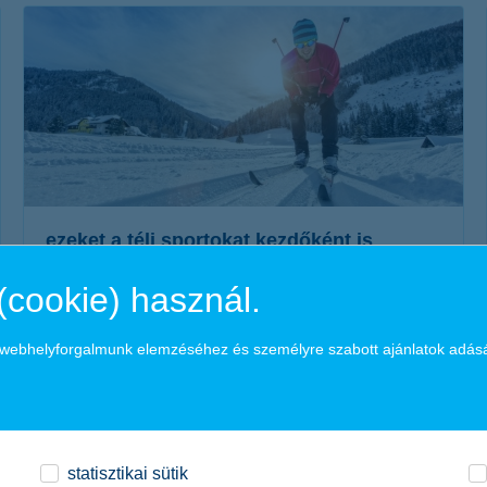
érdekel a cikk
ezeket a téli sportokat kezdőként is
kipróbálhatod
(cookie) használ.
2023. december 19. - Itt a hideg idő: a téli sportok szerelmesei
végre hódolhatnak a kedvenc időtöltésüknek! Igen ám, de mi a
a webhelyforgalmunk elemzéséhez és személyre szabott ajánlatok adás
helyzet, ha kezdők vagyunk? Melyiknek vághatunk neki akár
egy hosszúhétvégén is? 8 tippet hoztunk!
érdekel a cikk
statisztikai sütik