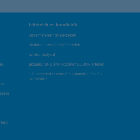
feltételek és kondíciók
hirdetmények / díjjegyzékek
általános szerződési feltételek
üzletszabályzat
se
aktuális, MNB által közzétett BUBOR értékek
kifejezéseket ismertető fogalomtár a fizetési
számlához
zat
dezése
örténő