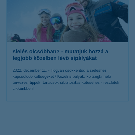
síelés olcsóbban? - mutatjuk hozzá a
legjobb közelben lévő sípályákat
2022. december 11. - Hogyan csökkentsd a síeléshez
kapcsolódó költségeket? Közeli sípályák, költségkímélő
tervezési tippek, tanácsok síbiztosítás kötéséhez - részletek
cikkünkben!
érdekel a cikk