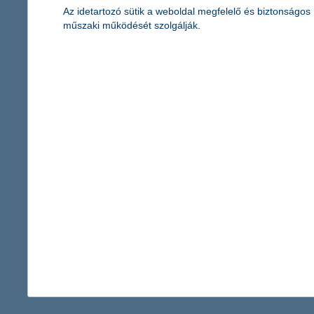
Az idetartozó sütik a weboldal megfelelő és biztonságos
műszaki működését szolgálják.
8 izgalmas vízi sport, amit ki kell
próbálnod a nyaralás alatt
2023. július 19. - A nyár ideális a vízi sportok kipróbálásához.
Miket érdemes felvenni az idei bakancslistádra, és hogyan
kerüld el a velük járó kockázatokat? Cikkünkből kiderül!
érdekel a cikk