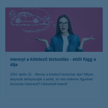
életbiztosítási csomag
 betéti kártya
K&H babaváró hitelhez
kapcsolódó csoportos
hitelfedezeti életbiztosítás
mennyi a kötelező biztosítás - ettől függ a
díja
2024. április 22. - Mennyi a kötelező biztosítás díja? Milyen
tényezők befolyásolják a tarifát, és mire érdemes figyelned
biztosítás kötésénél? Cikkünkből kiderül!