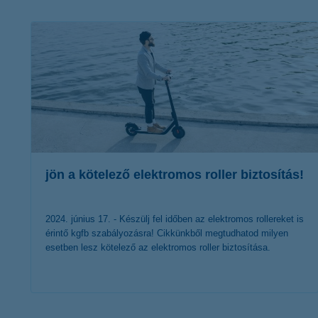
K&H Minősített Fogyasztóbarát
Otthonbiztosítás (MFO)
bankváltás
K&H virtuális
ügyfélajánló program
új ügyfél vagyok
lakossági & vállalkozói számlacsomag együtt
jön a kötelező elektromos roller biztosítás!
2024. június 17. - Készülj fel időben az elektromos rollereket is
érintő kgfb szabályozásra! Cikkünkből megtudhatod milyen
esetben lesz kötelező az elektromos roller biztosítása.