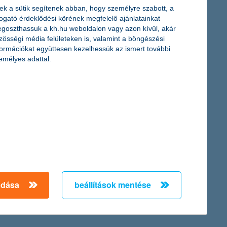
ek a sütik segítenek abban, hogy személyre szabott, a
togató érdeklődési körének megfelelő ajánlatainkat
goszthassuk a kh.hu weboldalon vagy azon kívül, akár
zösségi média felületeken is, valamint a böngészési
formációkat együttesen kezelhessük az ismert további
emélyes adattal.
bonus-malus besorolás: ettől is függ a
köteleződ díja
2023. június 11. - Milyen tényezők befolyásolják a bonus-
malus besorolást? Hogyan változhat baleset esetén vagy
autóvásárláskor? Cikkünkben eloszlatjuk a kgfb-vel
kapcsolatos kérdőjeleket!
adása
beállítások mentése
érdekel a cikk