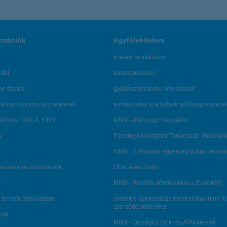
rmációk
ügyfélvédelem
fizetési moratórium
rtál
panaszkezelés
ne fizetés
gyűjtőszámlahitel információk
al kapcsolatos közzétételek
természetes személyek adósságrendezé
lőzés, FATCA, CRS
MNB – Pénzügyi Navigátor
s
Pénzügyi Navigátor Tanácsadó Irodaháló
MNB - Értékpapír egyenleg online lekér
kapcsolatos információk
OBA tájékoztató
k
MNB – Felelős döntésekkel a jövőnkért
 termék tájékoztatók
előzetes tájékoztatás elektronikus úton t
szerződéskötéshez
ciók
MNB - Országos Fiók- és ATM kereső