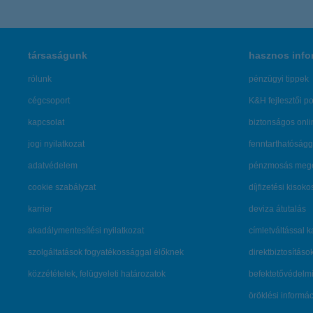
társaságunk
hasznos info
rólunk
pénzügyi tippek
cégcsoport
K&H fejlesztői po
kapcsolat
biztonságos onli
jogi nyilatkozat
fenntarthatóságg
adatvédelem
pénzmosás mege
cookie szabályzat
díjfizetési kisoko
karrier
deviza átutalás
akadálymentesítési nyilatkozat
címletváltással 
szolgáltatások fogyatékossággal élőknek
direktbiztosításo
közzétételek, felügyeleti határozatok
befektetővédelmi
öröklési informá