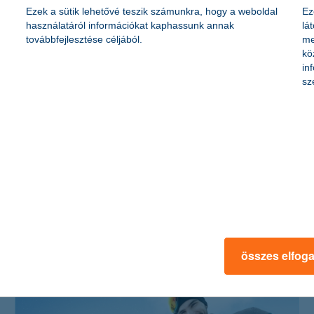
Ezek a sütik lehetővé teszik számunkra, hogy a weboldal
Ez
használatáról információkat kaphassunk annak
lá
továbbfejlesztése céljából.
me
kö
in
sz
izzasztó helyzetek az utakon: 8
káresemény, amire érdemes felkészülni
2023. július 16. - Melyek a leggyakoribb káresemények
nyáron? Cikkünkben hasznos tanácsokat adunk a várható
káresemények elkerülésére, a kockázatok mérséklésére!
összes elfog
érdekel a cikk