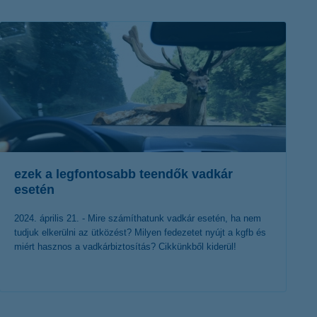
K&H token megújítás
Digitális Állampolgárság Program
ezek a legfontosabb teendők vadkár
esetén
2024. április 21. - Mire számíthatunk vadkár esetén, ha nem
tudjuk elkerülni az ütközést? Milyen fedezetet nyújt a kgfb és
miért hasznos a vadkárbiztosítás? Cikkünkből kiderül!