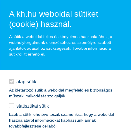
A kh.hu weboldal sütiket
(cookie) használ.
kockázati
A sütik a weboldal teljes és kényelmes használatához, a
életbiztosítások
webhelyforgalmunk elemzéséhez és személyre szabott
ajánlatok adásához szükségesek. További információ a
sütikről
itt érhető el
.
magánszemélyek
biztosítások
életbiztosítások
hitelek
kockázati életbiztosítások
napi pénzügyek
alap sütik
Az idetartozó sütik a weboldal megfelelő és biztonságos
megtakarítások
műszaki működését szolgálják.
statisztikai sütik
biztosítások
Ezek a sütik lehetővé teszik számunkra, hogy a weboldal
használatáról információkat kaphassunk annak
digitális bankolás
K&H életbiztosítás
továbbfejlesztése céljából.