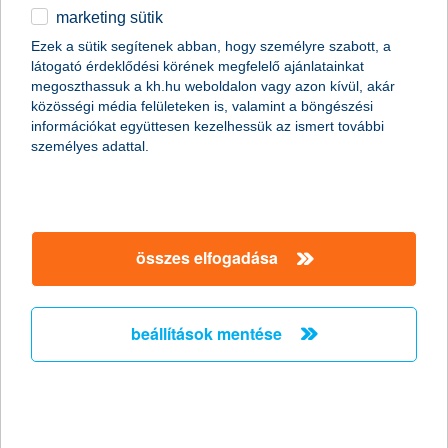
marketing sütik
egyéb
Folyamatos díjas kockázati életbiztosítás arra az esetre, ha a
Ezek a sütik segítenek abban, hogy személyre szabott, a
biztosított elhunyna, illetve megbetegedne vagy baleset
látogató érdeklődési körének megfelelő ajánlatainkat
English
történne vele. Akár az egész család biztosítható egy
megoszthassuk a kh.hu weboldalon vagy azon kívül, akár
szerződésben a biztosítás tartalmát te határozod meg.
közösségi média felületeken is, valamint a böngészési
információkat együttesen kezelhessük az ismert további
személyes adattal.
további részletek
összes elfogadása
beállítások mentése
kiegészítő életbiztosítások K&H lakossági
bankszámlához
A K&H lakossági bankszámlához igényelhető kiegészítő élet-