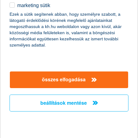
marketing sütik
egyéb
Ezek a sütik segítenek abban, hogy személyre szabott, a
látogató érdeklődési körének megfelelő ajánlatainkat
English
megoszthassuk a kh.hu weboldalon vagy azon kívül, akár
content-marketing.no-results-were-found
közösségi média felületeken is, valamint a böngészési
információkat együttesen kezelhessük az ismert további
személyes adattal.
társaságunk
társaságunk megnyitása
összes elfogadása
hasznos információk
rólunk
hasznos információk megnyitása
cégcsoport
ügyfélvédelem
pénzügyi tippek
kapcsolat
beállítások mentése
ügyfélvédelem megnyitása
K&H fejlesztői portál
jogi nyilatkozat
feltételek és kondíciók
fizetési moratórium
biztonságos online fizetés
adatvédelem
feltételek és kondíciók megnyitása
panaszkezelés
fenntarthatósággal kapcsolatos közzétételek
kövess minket!
cookie szabályzat
hirdetmények / díjjegyzékek
gyűjtőszámlahitel információk
pénzmosás megelőzés, FATCA, CRS