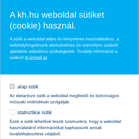
A kh.hu weboldal sütiket
(cookie) használ.
hasznos pénzügyi tippek
A sütik a weboldal teljes és kényelmes használatához, a
webhelyforgalmunk elemzéséhez és személyre szabott
ajánlatok adásához szükségesek. További információ a
sütikről
itt érhető el
.
találd meg könnyedén, ami Neked szól
hitelek
napi pénzügyek
élethelyzet kiválasztása
alap sütik
Az idetartozó sütik a weboldal megfelelő és biztonságos
megtakarítások
műszaki működését szolgálják.
termék kategória kiválasztása
statisztikai sütik
biztosítások
Ezek a sütik lehetővé teszik számunkra, hogy a weboldal
használatáról információkat kaphassunk annak
digitális bankolás
továbbfejlesztése céljából.
összes cikk megjelenítése