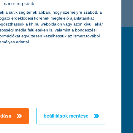
marketing sütik
K&H token megújítás
Digitális Állampolgárság Program
ek a sütik segítenek abban, hogy személyre szabott, a
togató érdeklődési körének megfelelő ajánlatainkat
goszthassuk a kh.hu weboldalon vagy azon kívül, akár
zösségi média felületeken is, valamint a böngészési
formációkat együttesen kezelhessük az ismert további
feltételek és kondíciók
emélyes adattal.
hirdetmények / díjjegyzékek
általános szerződési feltételek
üzletszabályzat
se
aktuális, MNB által közzétett BUBOR értékek
kifejezéseket ismertető fogalomtár a fizetési
számlához
zat
dezése
adása
beállítások mentése
örténő