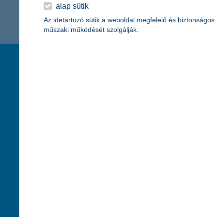
K&H Minősített Fogyasztóbarát
alap sütik
Otthonbiztosítás (MFO)
bankváltás
K&H virtuális
Az idetartozó sütik a weboldal megfelelő és biztonságos
műszaki működését szolgálják.
ügyfélajánló program
új ügyfél vagyok
társaságunk
hasznos info
lakossági & vállalkozói számlacsomag együtt
rólunk
pénzügyi tippek
cégcsoport
K&H fejlesztői po
kapcsolat
biztonságos onli
jogi nyilatkozat
fenntarthatóságg
adatvédelem
pénzmosás mege
cookie szabályzat
díjfizetési kisoko
karrier
deviza átutalás
akadálymentesítési nyilatkozat
címletváltással 
szolgáltatások fogyatékossággal élőknek
direktbiztosításo
közzétételek, felügyeleti határozatok
befektetővédelmi