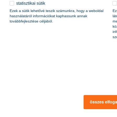
életbiztosítási csomag
statisztikai sütik
content-marketing.no-results-were-found
 betéti kártya
Ezek a sütik lehetővé teszik számunkra, hogy a weboldal
Ez
K&H babaváró hitelhez
kapcsolódó csoportos
használatáról információkat kaphassunk annak
lá
hitelfedezeti életbiztosítás
továbbfejlesztése céljából.
me
kö
in
rmációk
ügyfélvédelem
sz
fizetési moratórium
rtál
panaszkezelés
ne fizetés
gyűjtőszámlahitel információk
al kapcsolatos közzétételek
természetes személyek adósságrendezé
lőzés, FATCA, CRS
MNB – Pénzügyi Navigátor
s
Pénzügyi Navigátor Tanácsadó Irodaháló
MNB - Értékpapír egyenleg online lekér
kapcsolatos információk
OBA tájékoztató
összes elfog
k
MNB – Felelős döntésekkel a jövőnkért
 termék tájékoztatók
előzetes tájékoztatás elektronikus úton t