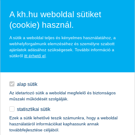
A kh.hu weboldal sütiket
(cookie) használ.
hasznos biztosítási
A sütik a weboldal teljes és kényelmes használatához, a
tippek
webhelyforgalmunk elemzéséhez és személyre szabott
ajánlatok adásához szükségesek. További információ a
sütikről
itt érhető el
.
hitelek
találd meg könnyedén, ami Neked szól
napi pénzügyek
alap sütik
Az idetartozó sütik a weboldal megfelelő és biztonságos
élethelyzet kiválasztása
megtakarítások
műszaki működését szolgálják.
statisztikai sütik
biztosítások
termék kategória kiválasztása
Ezek a sütik lehetővé teszik számunkra, hogy a weboldal
használatáról információkat kaphassunk annak
digitális bankolás
továbbfejlesztése céljából.