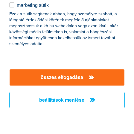
marketing sütik
egyéb
összes cikk megjelenítése
Ezek a sütik segítenek abban, hogy személyre szabott, a
látogató érdeklődési körének megfelelő ajánlatainkat
English
megoszthassuk a kh.hu weboldalon vagy azon kívül, akár
közösségi média felületeken is, valamint a böngészési
információkat együttesen kezelhessük az ismert további
személyes adattal.
összes elfogadása
beállítások mentése
10 tipp a biztonságos téli utazáshoz
2011. december 08. - Akármilyen problémamentesnek tűnik is
egy hosszú hétvége Bécsben, vagy pár hét egy napsütötte