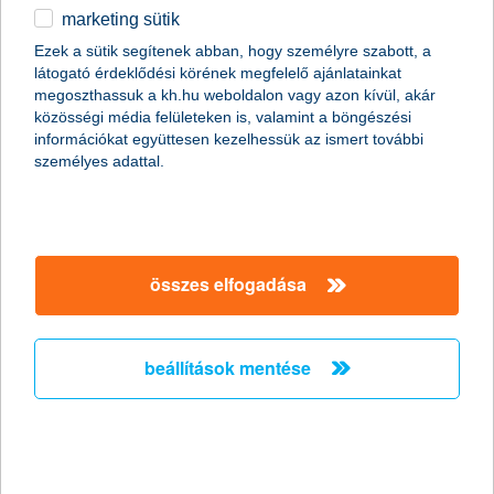
marketing sütik
egyéb
összes cikk megjelenítése
Ezek a sütik segítenek abban, hogy személyre szabott, a
látogató érdeklődési körének megfelelő ajánlatainkat
English
megoszthassuk a kh.hu weboldalon vagy azon kívül, akár
közösségi média felületeken is, valamint a böngészési
információkat együttesen kezelhessük az ismert további
content-marketing.no-results-were-found
személyes adattal.
társaságunk
összes elfogadása
társaságunk megnyitása
hasznos információk
rólunk
beállítások mentése
hasznos információk megnyitása
cégcsoport
ügyfélvédelem
pénzügyi tippek
kapcsolat
ügyfélvédelem megnyitása
K&H fejlesztői portál
jogi nyilatkozat
feltételek és kondíciók
fizetési moratórium
biztonságos online fizetés
adatvédelem
feltételek és kondíciók megnyitása
panaszkezelés