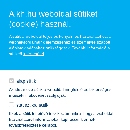
A kh.hu weboldal sütiket
(cookie) használ.
hasznos biztosítási
A sütik a weboldal teljes és kényelmes használatához, a
tippek
webhelyforgalmunk elemzéséhez és személyre szabott
ajánlatok adásához szükségesek. További információ a
sütikről
itt érhető el
.
hitelek
találd meg könnyedén, ami Neked szól
napi pénzügyek
alap sütik
Az idetartozó sütik a weboldal megfelelő és biztonságos
élethelyzet kiválasztása
megtakarítások
műszaki működését szolgálják.
statisztikai sütik
biztosítások
termék kategória kiválasztása
Ezek a sütik lehetővé teszik számunkra, hogy a weboldal
használatáról információkat kaphassunk annak
digitális bankolás
továbbfejlesztése céljából.