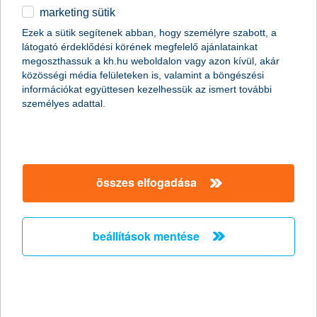
marketing sütik
egyéb
Ezek a sütik segítenek abban, hogy személyre szabott, a
látogató érdeklődési körének megfelelő ajánlatainkat
English
megoszthassuk a kh.hu weboldalon vagy azon kívül, akár
közösségi média felületeken is, valamint a böngészési
információkat együttesen kezelhessük az ismert további
személyes adattal.
összes elfogadása
beállítások mentése
Az akkumulátor az aktuális évszaktól függetlenül öregszik és
előbb-utóbb elhasználódik. Ha éppen nincs jó állapotban, akkor
a hideg csak tovább rontja a helyzetet. Ilyenkor sokkal
könnyebben és gyakrabban fordul elő, hogy az indítókulcs
elfordításakor éppen csak köhög egyet-kettő a kocsi és nem