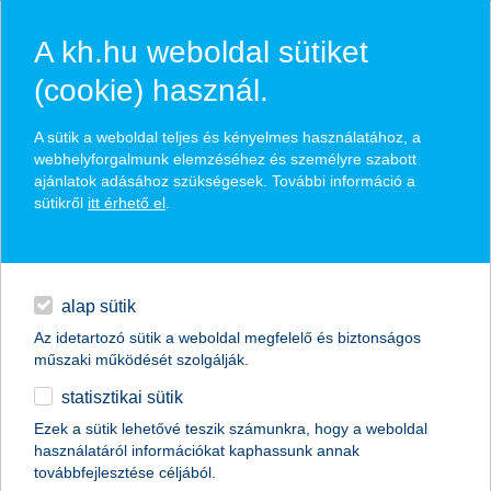
A kh.hu weboldal sütiket
(cookie) használ.
hasznos biztosítási
A sütik a weboldal teljes és kényelmes használatához, a
tippek
webhelyforgalmunk elemzéséhez és személyre szabott
ajánlatok adásához szükségesek. További információ a
sütikről
itt érhető el
.
hitelek
találd meg könnyedén, ami Neked szól
napi pénzügyek
alap sütik
Az idetartozó sütik a weboldal megfelelő és biztonságos
élethelyzet kiválasztása
megtakarítások
műszaki működését szolgálják.
statisztikai sütik
biztosítások
termék kategória kiválasztása
Ezek a sütik lehetővé teszik számunkra, hogy a weboldal
használatáról információkat kaphassunk annak
digitális bankolás
továbbfejlesztése céljából.