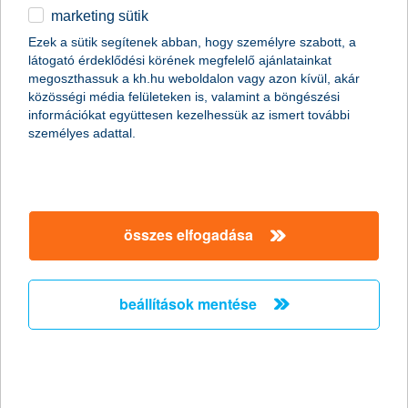
marketing sütik
egyéb
összes cikk megjelenítése
Ezek a sütik segítenek abban, hogy személyre szabott, a
látogató érdeklődési körének megfelelő ajánlatainkat
English
megoszthassuk a kh.hu weboldalon vagy azon kívül, akár
közösségi média felületeken is, valamint a böngészési
információkat együttesen kezelhessük az ismert további
személyes adattal.
összes elfogadása
beállítások mentése
hogyan heverjük ki az időeltolódást?
2015. március 05. - Aki utazott már messzire repülővel, az
tudja, hogy egy másik időzónát megszokni nem feltétlenül