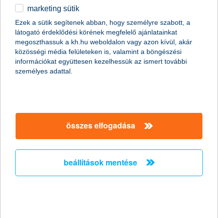
marketing sütik
egyéb
összes cikk megjelenítése
Ezek a sütik segítenek abban, hogy személyre szabott, a
látogató érdeklődési körének megfelelő ajánlatainkat
English
megoszthassuk a kh.hu weboldalon vagy azon kívül, akár
közösségi média felületeken is, valamint a böngészési
információkat együttesen kezelhessük az ismert további
személyes adattal.
összes elfogadása
beállítások mentése
így jelenthetsz be balesetet a „kék-sárga”
applikáción keresztül
2019. február 12. - Bemutatjuk az E-kárbejelentő mobilappot,
ami gyorsabbá és egyszerűbbé teheti a kárügyintézést.