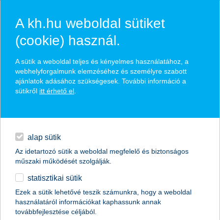
A kh.hu weboldal sütiket
(cookie) használ.
hasznos biztosítási
A sütik a weboldal teljes és kényelmes használatához, a
tippek
webhelyforgalmunk elemzéséhez és személyre szabott
ajánlatok adásához szükségesek. További információ a
sütikről
itt érhető el
.
hitelek
találd meg könnyedén, ami Neked szól
napi pénzügyek
alap sütik
Az idetartozó sütik a weboldal megfelelő és biztonságos
élethelyzet kiválasztása
megtakarítások
műszaki működését szolgálják.
statisztikai sütik
biztosítások
termék kategória kiválasztása
Ezek a sütik lehetővé teszik számunkra, hogy a weboldal
használatáról információkat kaphassunk annak
digitális bankolás
továbbfejlesztése céljából.