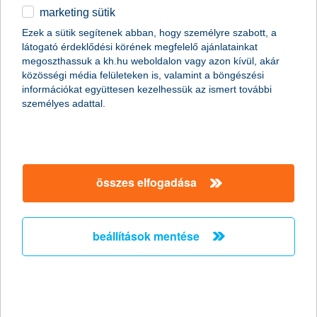
marketing sütik
egyéb
összes cikk megjelenítése
Ezek a sütik segítenek abban, hogy személyre szabott, a
látogató érdeklődési körének megfelelő ajánlatainkat
English
megoszthassuk a kh.hu weboldalon vagy azon kívül, akár
közösségi média felületeken is, valamint a böngészési
információkat együttesen kezelhessük az ismert további
személyes adattal.
összes elfogadása
beállítások mentése
fedezd fel biztonságban 1. -
Spanyolország és Portugália
2017. október 05. - Kíváncsi vagy, hogyan utazz, mit nézz
meg és persze milyen biztosítást köss?