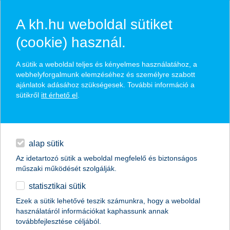
A kh.hu weboldal sütiket
(cookie) használ.
hasznos biztosítási
A sütik a weboldal teljes és kényelmes használatához, a
tippek
webhelyforgalmunk elemzéséhez és személyre szabott
ajánlatok adásához szükségesek. További információ a
sütikről
itt érhető el
.
hitelek
találd meg könnyedén, ami Neked szól
napi pénzügyek
alap sütik
Az idetartozó sütik a weboldal megfelelő és biztonságos
élethelyzet kiválasztása
megtakarítások
műszaki működését szolgálják.
statisztikai sütik
biztosítások
termék kategória kiválasztása
Ezek a sütik lehetővé teszik számunkra, hogy a weboldal
használatáról információkat kaphassunk annak
digitális bankolás
továbbfejlesztése céljából.