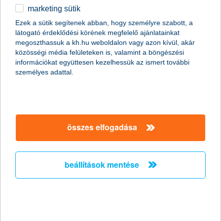
marketing sütik
egyéb
Ezek a sütik segítenek abban, hogy személyre szabott, a
látogató érdeklődési körének megfelelő ajánlatainkat
English
megoszthassuk a kh.hu weboldalon vagy azon kívül, akár
közösségi média felületeken is, valamint a böngészési
információkat együttesen kezelhessük az ismert további
személyes adattal.
(kép forrása: pixabay)
A beázás oka és az észlelésekor elvégzendő teendők is
különbözhetnek társasházi lakás, illetve családi ház esetén.
összes elfogadása
családi ház
Ha azt észleljük, hogy a
plafonunk valahol beázik
, első körben
áramtalanítsuk az otthonunkat, hogy elkerüljük az esetleges
beállítások mentése
áramütést. Rakjunk egy edényt a csepegő víz alá, és próbáljuk
kideríteni, mi okozza a problémát. Ha egy
nagyobb esőzés
alkalmával
tapasztaljuk a beázást, gyanakodhatunk arra, hogy
a tető „adta meg magát”, de ha ez kizárható, akkor előfordulhat,
hogy eltört egy vezeték vagy kilyukadt a padláson a tágulási
tartály. Hívjunk szakembert a hiba elhárítása, kijavítása