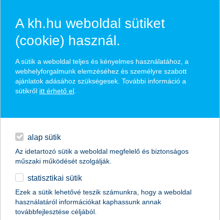
A kh.hu weboldal sütiket
(cookie) használ.
hasznos biztosítási
A sütik a weboldal teljes és kényelmes használatához, a
tippek
webhelyforgalmunk elemzéséhez és személyre szabott
ajánlatok adásához szükségesek. További információ a
sütikről
itt érhető el
.
hitelek
találd meg könnyedén, ami Neked szól
napi pénzügyek
alap sütik
Az idetartozó sütik a weboldal megfelelő és biztonságos
élethelyzet kiválasztása
megtakarítások
műszaki működését szolgálják.
statisztikai sütik
biztosítások
termék kategória kiválasztása
Ezek a sütik lehetővé teszik számunkra, hogy a weboldal
használatáról információkat kaphassunk annak
digitális bankolás
továbbfejlesztése céljából.