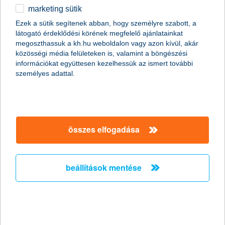
marketing sütik
egyéb
összes cikk megjelenítése
Ezek a sütik segítenek abban, hogy személyre szabott, a
látogató érdeklődési körének megfelelő ajánlatainkat
English
megoszthassuk a kh.hu weboldalon vagy azon kívül, akár
közösségi média felületeken is, valamint a böngészési
információkat együttesen kezelhessük az ismert további
személyes adattal.
összes elfogadása
beállítások mentése
kötelező biztosítás kötés idős autóra: íme
a lehetőségeid!
2022. október 02. - A kötelező biztosítás kötése biztosítja,
hogy káreseménykor a járművel okozott károkat megtérítsék.