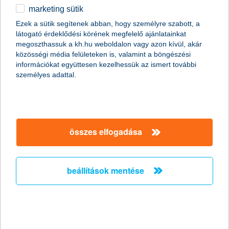
marketing sütik
egyéb
összes cikk megjelenítése
Ezek a sütik segítenek abban, hogy személyre szabott, a
látogató érdeklődési körének megfelelő ajánlatainkat
English
megoszthassuk a kh.hu weboldalon vagy azon kívül, akár
közösségi média felületeken is, valamint a böngészési
információkat együttesen kezelhessük az ismert további
content-marketing.no-results-were-found
személyes adattal.
társaságunk
összes elfogadása
társaságunk megnyitása
hasznos információk
rólunk
beállítások mentése
hasznos információk megnyitása
cégcsoport
ügyfélvédelem
pénzügyi tippek
kapcsolat
ügyfélvédelem megnyitása
K&H fejlesztői portál
jogi nyilatkozat
feltételek és kondíciók
fizetési moratórium
biztonságos online fizetés
adatvédelem
feltételek és kondíciók megnyitása
panaszkezelés