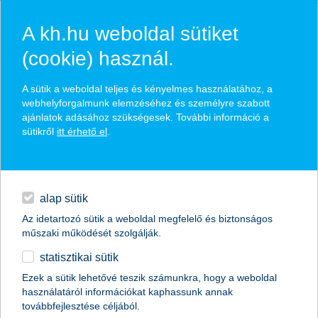
A kh.hu weboldal sütiket
(cookie) használ.
hasznos biztosítási
A sütik a weboldal teljes és kényelmes használatához, a
tippek
webhelyforgalmunk elemzéséhez és személyre szabott
ajánlatok adásához szükségesek. További információ a
sütikről
itt érhető el
.
hitelek
találd meg könnyedén, ami Neked szól
napi pénzügyek
alap sütik
Az idetartozó sütik a weboldal megfelelő és biztonságos
élethelyzet kiválasztása
megtakarítások
műszaki működését szolgálják.
statisztikai sütik
biztosítások
termék kategória kiválasztása
Ezek a sütik lehetővé teszik számunkra, hogy a weboldal
használatáról információkat kaphassunk annak
digitális bankolás
továbbfejlesztése céljából.