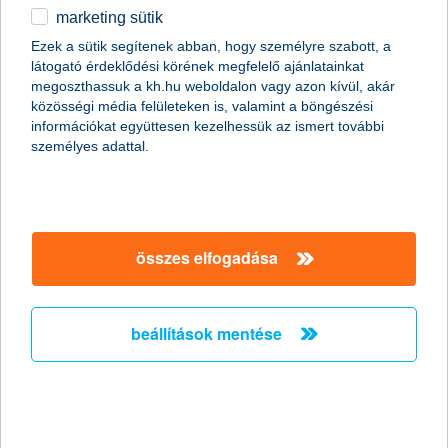
marketing sütik
egyéb
összes cikk megjelenítése
Ezek a sütik segítenek abban, hogy személyre szabott, a
látogató érdeklődési körének megfelelő ajánlatainkat
English
megoszthassuk a kh.hu weboldalon vagy azon kívül, akár
közösségi média felületeken is, valamint a böngészési
információkat együttesen kezelhessük az ismert további
content-marketing.no-results-were-found
személyes adattal.
társaságunk
összes elfogadása
társaságunk megnyitása
hasznos információk
rólunk
beállítások mentése
hasznos információk megnyitása
cégcsoport
ügyfélvédelem
pénzügyi tippek
kapcsolat
ügyfélvédelem megnyitása
K&H fejlesztői portál
jogi nyilatkozat
feltételek és kondíciók
fizetési moratórium
biztonságos online fizetés
adatvédelem
feltételek és kondíciók megnyitása
panaszkezelés