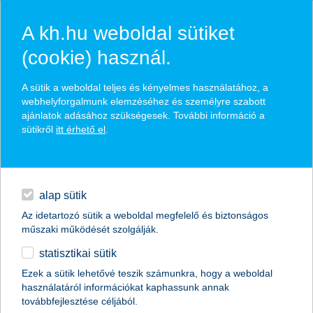
A kh.hu weboldal sütiket
(cookie) használ.
hasznos biztosítási
A sütik a weboldal teljes és kényelmes használatához, a
tippek
webhelyforgalmunk elemzéséhez és személyre szabott
ajánlatok adásához szükségesek. További információ a
sütikről
itt érhető el
.
hitelek
találd meg könnyedén, ami Neked szól
napi pénzügyek
alap sütik
Az idetartozó sütik a weboldal megfelelő és biztonságos
élethelyzet kiválasztása
megtakarítások
műszaki működését szolgálják.
statisztikai sütik
biztosítások
termék kategória kiválasztása
Ezek a sütik lehetővé teszik számunkra, hogy a weboldal
használatáról információkat kaphassunk annak
digitális bankolás
továbbfejlesztése céljából.