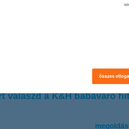
többet szeretnék megtudni a folyamatról
sz
itelt igényelnél? vedd fel velünk a k
hiteligénylés
folyamatban lévő h
lefonon
bankfiókban
összes elfog
rt válaszd a K&H babaváró hit
megoldás