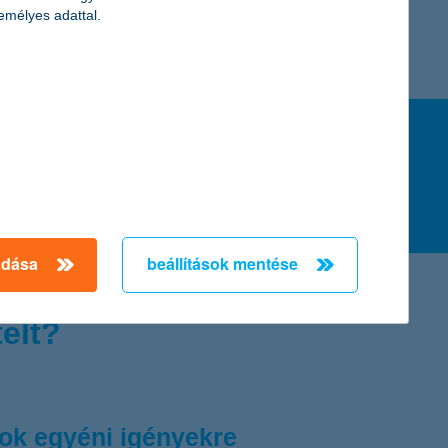
emélyes adattal.
apcsolatot!
itel
adása
beállítások mentése
elt?
ok egyéni igényekre