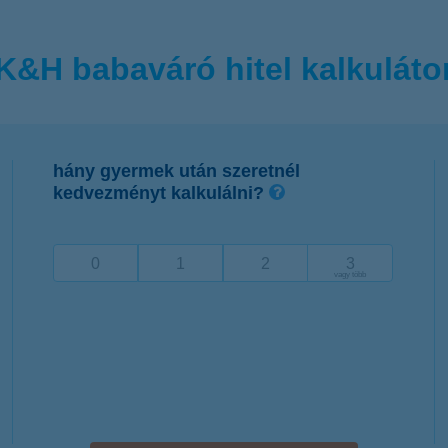
K&H babaváró hitel kalkuláto
hány gyermek után szeretnél
kedvezményt kalkulálni?
0
1
2
3
vagy több