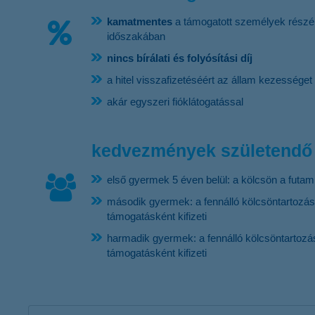
kamatmentes
a támogatott személyek rész
időszakában
nincs bírálati és folyósítási díj
a hitel visszafizetéséért az állam kezességet 
akár egyszeri fióklátogatással
kedvezmények születendő
első gyermek 5 éven belül: a kölcsön a fut
második gyermek: a fennálló kölcsöntartozás
támogatásként kifizeti
harmadik gyermek: a fennálló kölcsöntartozá
támogatásként kifizeti