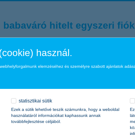
 babaváró hitelt egyszeri fiók
tantól elég egyszer bejönnötök, amikor igénylitek a kölcsönt! A folyam
(cookie) használ.
a webhelyforgalmunk elemzéséhez és személyre szabott ajánlatok adás
statisztikai sütik
Ezek a sütik lehetővé teszik számunkra, hogy a weboldal
Ez
togatás
hitelbírálat
elfogadói 
használatáról információkat kaphassunk annak
lá
továbbfejlesztése céljából.
me
kö
in