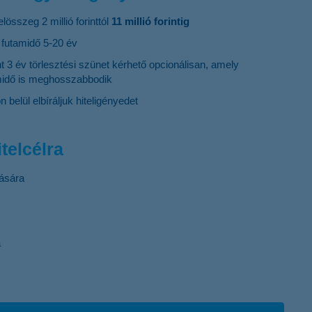
elösszeg 2 millió forinttól
11 millió forintig
 futamidő 5-20 év
3 év törlesztési szünet kérhető opcionálisan, amely
amidő is meghosszabbodik
belül elbíráljuk hiteligényedet
telcélra
lására
a