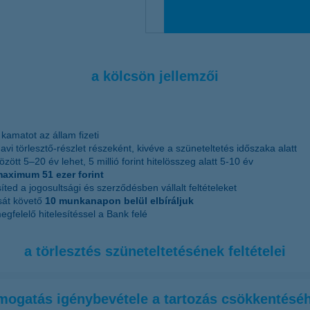
a kölcsön jellemzői
a kamatot az állam fizeti
 havi törlesztő-részlet részeként, kivéve a szüneteltetés időszaka alatt
zött 5–20 év lehet, 5 millió forint hitelösszeg alatt 5-10 év
t maximum 51
ezer forint
ed a jogosultsági és szerződésben vállalt feltételeket
sát követő
10 munkanapon belül elbíráljuk
gfelelő hitelesítéssel a Bank felé
a törlesztés szüneteltetésének feltételei
mogatás igénybevétele a tartozás csökkentésé
m benyújtása után
5 éven belül
az első gyermek magzati életkora eléri