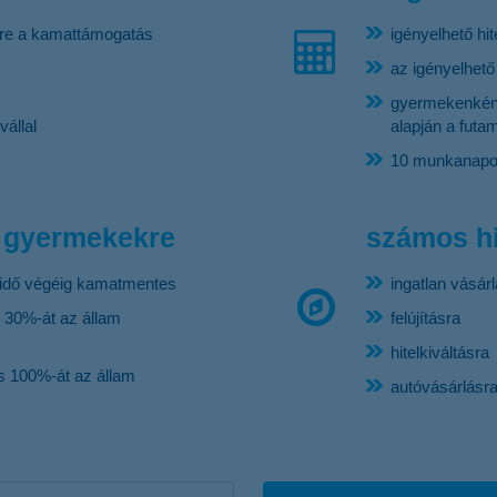
ére a kamattámogatás
igényelhető hit
az igényelhető
gyermekenként 
vállal
alapján a fut
10 munkanapon 
 gyermekekre
számos hi
amidő végéig kamatmentes
ingatlan vásár
 30%-át az állam
felújításra
hitelkiváltásra
s 100%-át az állam
autóvásárlásr