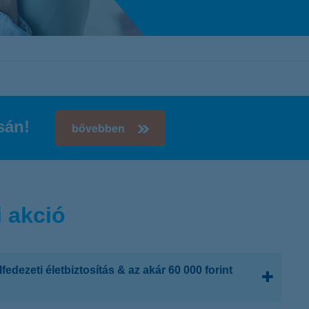
K&H token megújítás
Digitális Állampolgárság Program
csán!
bővebben
 akció
fedezeti életbiztosítás & az akár 60 000 forint