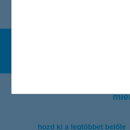
babaváró h
új 
te
mié
hozd ki a legtöbbet belőle