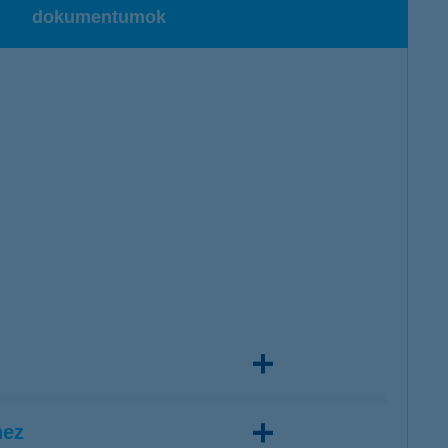
dokumentumok
hez
 a 12 hetet (vagyis nagyjából 5 és fél éven belül