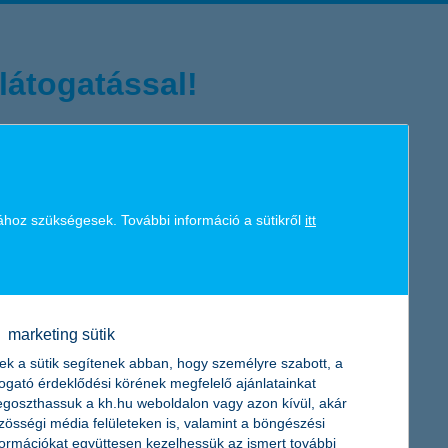
látogatással!
at első lépéseként kérj visszahívást oldalunkon.
ához szükségesek. További információ a sütikről
itt
marketing sütik
ek a sütik segítenek abban, hogy személyre szabott, a
nyilatkozat elérése
folyósítás, hitel törlesztése
togató érdeklődési körének megfelelő ajánlatainkat
goszthassuk a kh.hu weboldalon vagy azon kívül, akár
zösségi média felületeken is, valamint a böngészési
formációkat együttesen kezelhessük az ismert további