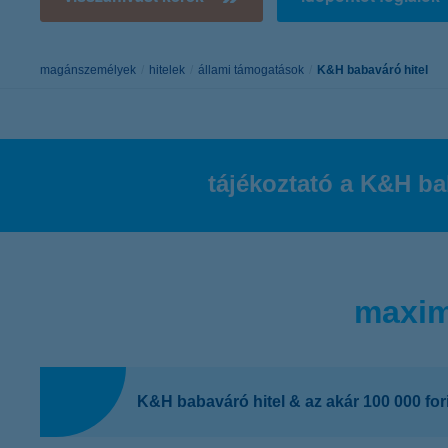
K&H Minősített Fogyasztóbarát
Otthonbiztosítás (MFO)
bankváltás
K&H virtuális
ügyfélajánló program
magánszemélyek
hitelek
állami támogatások
K&H babaváró hitel
új ügyfél vagyok
lakossági & vállalkozói számlacsomag együtt
tájékoztató a K&H ba
maxim
K&H babaváró hitel & az akár 100 000 fori