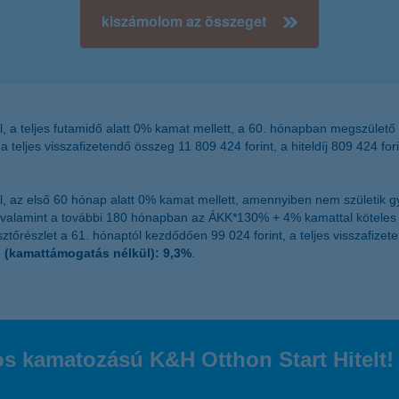
kiszámolom az összeget
l, a teljes futamidő alatt 0% kamat mellett, a 60. hónapban megszülető
, a teljes visszafizetendő összeg 11 809 424 forint, a hiteldíj 809 424 fo
l, az első 60 hónap alatt 0% kamat mellett, amennyiben nem születik g
valamint a további 180 hónapban az ÁKK*130% + 4% kamattal köteles az Ü
esztőrészlet a 61. hónaptól kezdődően 99 024 forint, a teljes visszafizet
(kamattámogatás nélkül): 9,3%
.
os kamatozású K&H Otthon Start Hitelt