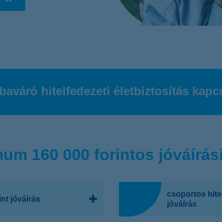
életbiztosítási csomag
 betéti kártya
K&H babaváró hitelhez
kapcsolódó csoportos
hitelfedezeti életbiztosítás
baváró hitelfedezeti életbiztosítás kap
um 160 000 forintos jóváírási
csoportos hitel
nt jóváírás
jóváírás