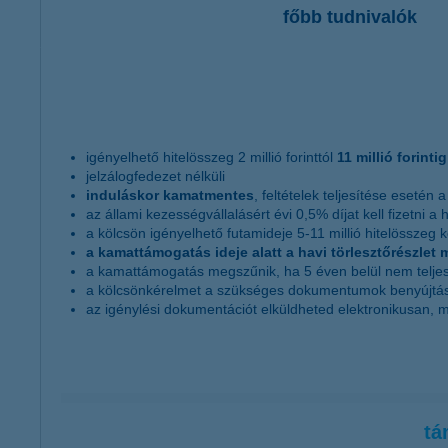
főbb tudnivalók
igényelhető hitelösszeg 2 millió forinttól
11 millió forintig
jelzálogfedezet nélküli
induláskor kamatmentes
, feltételek teljesítése esetén 
az állami kezességvállalásért évi 0,5% díjat kell fizetni a
a kölcsön igényelhető futamideje 5-11 millió hitelösszeg kö
a kamattámogatás ideje alatt a havi törlesztőrészle
a kamattámogatás megszűnik, ha 5 éven belül nem teljesít
a kölcsönkérelmet a szükséges dokumentumok benyújtá
az igénylési dokumentációt elküldheted elektronikusan, me
tá
első gyermek esetén:
amennyiben a kölcsönkérele