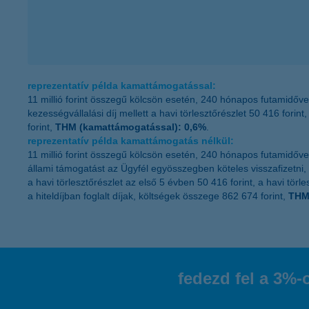
reprezentatív példa kamattámogatással:
11 millió forint összegű kölcsön esetén, 240 hónapos futamidőve
kezességvállalási díj mellett a havi törlesztőrészlet 50 416 forint
forint,
THM (kamattámogatással): 0,6%
.
reprezentatív példa kamattámogatás nélkül:
11 millió forint összegű kölcsön esetén, 240 hónapos futamidőve
állami támogatást az Ügyfél egyösszegben köteles visszafizetni, 
a havi törlesztőrészlet az első 5 évben 50 416 forint, a havi törl
a hiteldíjban foglalt díjak, költségek összege 862 674 forint,
THM 
fedezd fel a 3%-