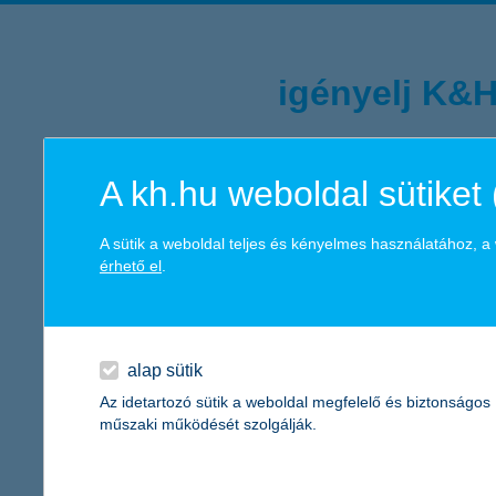
igényelj K&H
Újszerű hitelezési folyamatunk segítségével mos
A kh.hu weboldal sütiket 
A sütik a weboldal teljes és kényelmes használatához, 
érhető el
.
alap sütik
Az idetartozó sütik a weboldal megfelelő és biztonságos
tájékozódás telefonon
egyszeri fióklá
műszaki működését szolgálják.