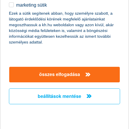
kérésedre
megvizsgáljuk hitelképességedet
,
marketing sütik
időpontot is foglalunk
a bankfiókba, hogy ne kelljen
Ezek a sütik segítenek abban, hogy személyre szabott, a
várakoznod,
látogató érdeklődési körének megfelelő ajánlatainkat
megoszthassuk a kh.hu weboldalon vagy azon kívül, akár
mindez
teljesen ingyenes
Neked, mert visszahívunk.
közösségi média felületeken is, valamint a böngészési
információkat együttesen kezelhessük az ismert további
személyes adattal.
Meglévő vagy folyamatban lévő hiteleddel
kapcsolatban csak ügyfélponton tudunk segíteni.
Kérjük,
foglalj időpontot itt
!
összes elfogadása
beállítások mentése
kérjük, add meg adataidat