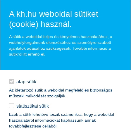
A kh.hu weboldal sütiket
(cookie) használ.
A sütik a weboldal teljes és kényelmes használatához, a
webhelyforgalmunk elemzéséhez és személyre szabott
ajánlatok adásához szükségesek. További információ a
sütikről
itt érhető el
.
alap sütik
Az idetartozó sütik a weboldal megfelelő és biztonságos
műszaki működését szolgálják.
kérj visszahívást a K&H babaváró
statisztikai sütik
hitellel kapcsolatban!
Ezek a sütik lehetővé teszik számunkra, hogy a weboldal
használatáról információkat kaphassunk annak
továbbfejlesztése céljából.
tájékoztatást kapsz
a K&H babaváró hitelről,