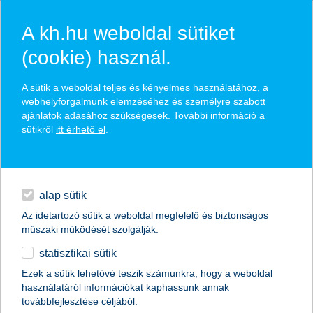
A kh.hu weboldal sütiket
(cookie) használ.
hasznos pénzügyi tippek
A sütik a weboldal teljes és kényelmes használatához, a
webhelyforgalmunk elemzéséhez és személyre szabott
ajánlatok adásához szükségesek. További információ a
sütikről
itt érhető el
.
találd meg könnyedén, ami Neked szól
hitelek
napi pénzügyek
élethelyzet kiválasztása
alap sütik
Az idetartozó sütik a weboldal megfelelő és biztonságos
megtakarítások
műszaki működését szolgálják.
termék kategória kiválasztása
statisztikai sütik
biztosítások
Ezek a sütik lehetővé teszik számunkra, hogy a weboldal
használatáról információkat kaphassunk annak
digitális bankolás
továbbfejlesztése céljából.
összes cikk megjelenítése