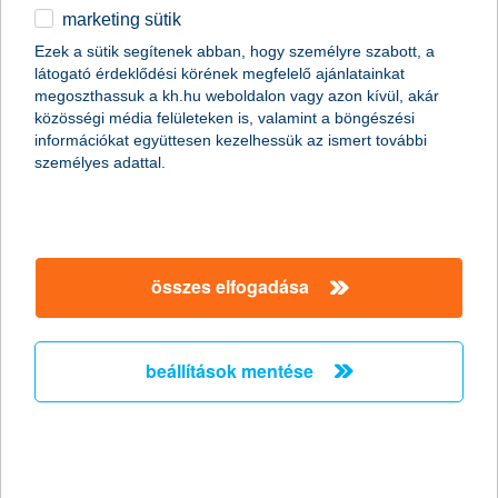
marketing sütik
egyéb
Ezek a sütik segítenek abban, hogy személyre szabott, a
látogató érdeklődési körének megfelelő ajánlatainkat
English
megoszthassuk a kh.hu weboldalon vagy azon kívül, akár
közösségi média felületeken is, valamint a böngészési
információkat együttesen kezelhessük az ismert további
személyes adattal.
összes elfogadása
mit tehetsz a bankszámlád biztonságáért?
beállítások mentése
2018. április 27. - Az online térben zajló pénzmozgások
biztonságosságáért mi magunk is sokat tehetünk. Most
kiderül, mire figyeljünk az erős jelszón és a tűzfal használaton
kívül!