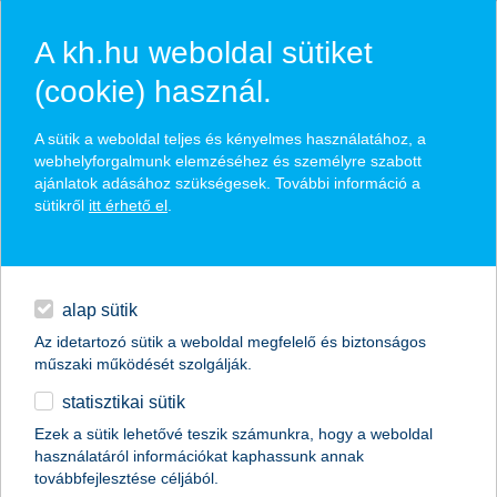
A kh.hu weboldal sütiket
(cookie) használ.
hasznos pénzügyi tippek
A sütik a weboldal teljes és kényelmes használatához, a
webhelyforgalmunk elemzéséhez és személyre szabott
ajánlatok adásához szükségesek. További információ a
sütikről
itt érhető el
.
találd meg könnyedén, ami Neked szól
hitelek
napi pénzügyek
élethelyzet kiválasztása
alap sütik
Az idetartozó sütik a weboldal megfelelő és biztonságos
megtakarítások
műszaki működését szolgálják.
termék kategória kiválasztása
statisztikai sütik
biztosítások
Ezek a sütik lehetővé teszik számunkra, hogy a weboldal
használatáról információkat kaphassunk annak
digitális bankolás
továbbfejlesztése céljából.
összes cikk megjelenítése