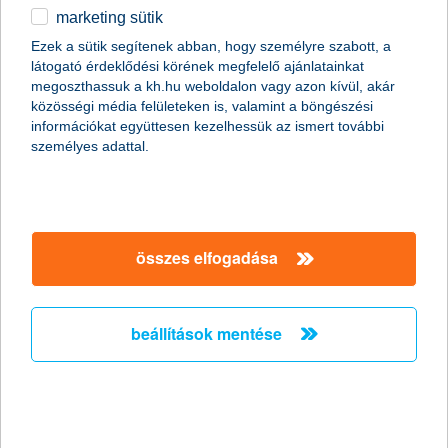
marketing sütik
egyéb
Ezek a sütik segítenek abban, hogy személyre szabott, a
látogató érdeklődési körének megfelelő ajánlatainkat
English
megoszthassuk a kh.hu weboldalon vagy azon kívül, akár
közösségi média felületeken is, valamint a böngészési
információkat együttesen kezelhessük az ismert további
személyes adattal.
összes elfogadása
fizetés telefonnal, okosórával? mutatjuk a
lehetőségeket!
beállítások mentése
2022. április 12. - Fizess okosóráddal gyorsan és
kényelmesen! Ismerd meg a biztonságos Garmin Pay, Google
Pay, Apple Pay és Xiaomi Pay fizetési megoldásokat
cikkünkből!