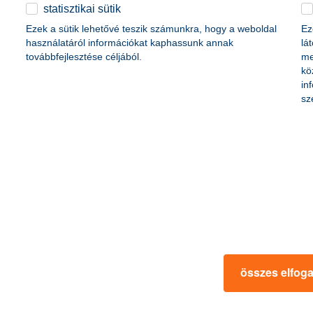
életbiztosítási csomag
statisztikai sütik
content-marketing.no-results-were-found
 betéti kártya
Ezek a sütik lehetővé teszik számunkra, hogy a weboldal
Ez
K&H babaváró hitelhez
kapcsolódó csoportos
használatáról információkat kaphassunk annak
lá
hitelfedezeti életbiztosítás
továbbfejlesztése céljából.
me
kö
in
rmációk
ügyfélvédelem
sz
fizetési moratórium
rtál
panaszkezelés
ne fizetés
gyűjtőszámlahitel információk
al kapcsolatos közzétételek
természetes személyek adósságrendezé
lőzés, FATCA, CRS
MNB – Pénzügyi Navigátor
s
Pénzügyi Navigátor Tanácsadó Irodaháló
MNB - Értékpapír egyenleg online lekér
kapcsolatos információk
OBA tájékoztató
összes elfog
k
MNB – Felelős döntésekkel a jövőnkért
 termék tájékoztatók
előzetes tájékoztatás elektronikus úton t