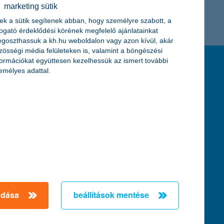
marketing sütik
K&H token megújítás
Digitális Állampolgárság Program
ek a sütik segítenek abban, hogy személyre szabott, a
togató érdeklődési körének megfelelő ajánlatainkat
goszthassuk a kh.hu weboldalon vagy azon kívül, akár
zösségi média felületeken is, valamint a böngészési
formációkat együttesen kezelhessük az ismert további
feltételek és kondíciók
emélyes adattal.
hirdetmények / díjjegyzékek
általános szerződési feltételek
üzletszabályzat
se
aktuális, MNB által közzétett BUBOR értékek
kifejezéseket ismertető fogalomtár a fizetési
számlához
zat
dezése
adása
beállítások mentése
örténő