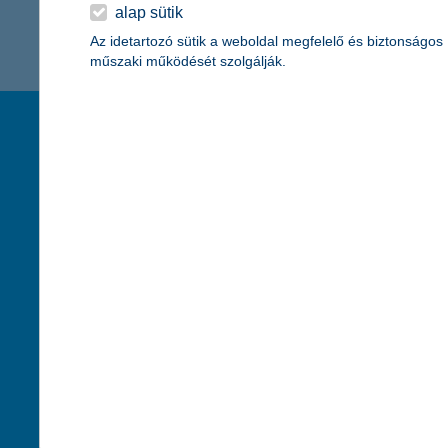
K&H Minősített Fogyasztóbarát
alap sütik
Otthonbiztosítás (MFO)
bankváltás
K&H virtuális
Az idetartozó sütik a weboldal megfelelő és biztonságos
műszaki működését szolgálják.
ügyfélajánló program
új ügyfél vagyok
társaságunk
hasznos info
lakossági & vállalkozói számlacsomag együtt
rólunk
pénzügyi tippek
cégcsoport
K&H fejlesztői po
kapcsolat
biztonságos onli
jogi nyilatkozat
fenntarthatóságg
adatvédelem
pénzmosás mege
cookie szabályzat
díjfizetési kisoko
karrier
deviza átutalás
akadálymentesítési nyilatkozat
címletváltással 
szolgáltatások fogyatékossággal élőknek
direktbiztosításo
közzétételek, felügyeleti határozatok
befektetővédelmi