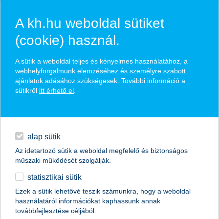
A kh.hu weboldal sütiket
(cookie) használ.
hasznos biztosítási
A sütik a weboldal teljes és kényelmes használatához, a
tippek
webhelyforgalmunk elemzéséhez és személyre szabott
ajánlatok adásához szükségesek. További információ a
sütikről
itt érhető el
.
hitelek
találd meg könnyedén, ami Neked szól
napi pénzügyek
alap sütik
Az idetartozó sütik a weboldal megfelelő és biztonságos
élethelyzet kiválasztása
megtakarítások
műszaki működését szolgálják.
statisztikai sütik
biztosítások
termék kategória kiválasztása
Ezek a sütik lehetővé teszik számunkra, hogy a weboldal
használatáról információkat kaphassunk annak
digitális bankolás
továbbfejlesztése céljából.