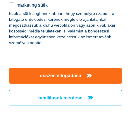
marketing sütik
egyéb
összes cikk megjelenítése
Ezek a sütik segítenek abban, hogy személyre szabott, a
látogató érdeklődési körének megfelelő ajánlatainkat
English
megoszthassuk a kh.hu weboldalon vagy azon kívül, akár
közösségi média felületeken is, valamint a böngészési
információkat együttesen kezelhessük az ismert további
személyes adattal.
összes elfogadása
beállítások mentése
Magyarország 5 legszebb autós
túraútvonala
2019. szeptember 18. - Mutatunk néhány autóval könnyen
megközelíthető, gyönyörű panorámát és tartalmas