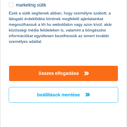
marketing sütik
egyéb
összes cikk megjelenítése
Ezek a sütik segítenek abban, hogy személyre szabott, a
látogató érdeklődési körének megfelelő ajánlatainkat
English
megoszthassuk a kh.hu weboldalon vagy azon kívül, akár
közösségi média felületeken is, valamint a böngészési
információkat együttesen kezelhessük az ismert további
content-marketing.no-results-were-found
személyes adattal.
társaságunk
összes elfogadása
társaságunk megnyitása
hasznos információk
rólunk
beállítások mentése
hasznos információk megnyitása
cégcsoport
ügyfélvédelem
pénzügyi tippek
kapcsolat
ügyfélvédelem megnyitása
K&H fejlesztői portál
jogi nyilatkozat
feltételek és kondíciók
fizetési moratórium
biztonságos online fizetés
adatvédelem
feltételek és kondíciók megnyitása
panaszkezelés