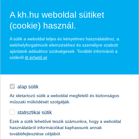
A kh.hu weboldal sütiket
(cookie) használ.
hasznos biztosítási
A sütik a weboldal teljes és kényelmes használatához, a
tippek
webhelyforgalmunk elemzéséhez és személyre szabott
ajánlatok adásához szükségesek. További információ a
sütikről
itt érhető el
.
hitelek
találd meg könnyedén, ami Neked szól
napi pénzügyek
alap sütik
Az idetartozó sütik a weboldal megfelelő és biztonságos
élethelyzet kiválasztása
megtakarítások
műszaki működését szolgálják.
statisztikai sütik
biztosítások
termék kategória kiválasztása
Ezek a sütik lehetővé teszik számunkra, hogy a weboldal
használatáról információkat kaphassunk annak
digitális bankolás
továbbfejlesztése céljából.