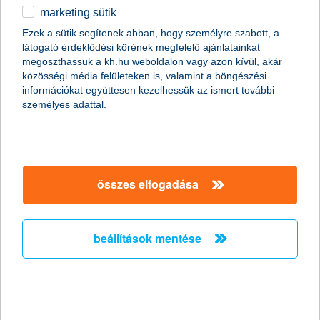
marketing sütik
egyéb
összes cikk megjelenítése
Ezek a sütik segítenek abban, hogy személyre szabott, a
látogató érdeklődési körének megfelelő ajánlatainkat
English
megoszthassuk a kh.hu weboldalon vagy azon kívül, akár
közösségi média felületeken is, valamint a böngészési
információkat együttesen kezelhessük az ismert további
személyes adattal.
összes elfogadása
beállítások mentése
ma már szinte mindent lehet biztosítani
2013. április 16. - Ma már általános elvárás, hogy a különböző
ingóságokat, vagyontárgyakat biztosíthassuk, legyen az