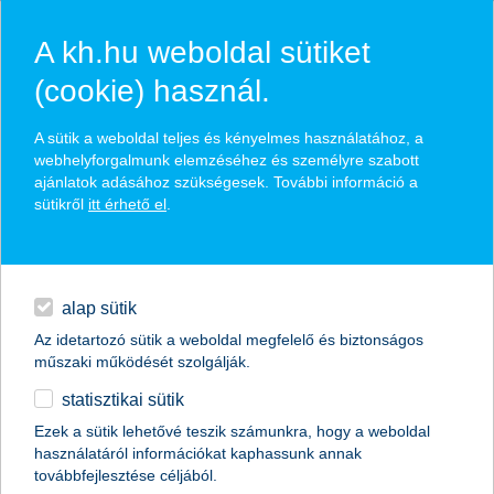
A kh.hu weboldal sütiket
(cookie) használ.
hasznos biztosítási
A sütik a weboldal teljes és kényelmes használatához, a
tippek
webhelyforgalmunk elemzéséhez és személyre szabott
ajánlatok adásához szükségesek. További információ a
sütikről
itt érhető el
.
hitelek
találd meg könnyedén, ami Neked szól
napi pénzügyek
alap sütik
Az idetartozó sütik a weboldal megfelelő és biztonságos
élethelyzet kiválasztása
megtakarítások
műszaki működését szolgálják.
statisztikai sütik
biztosítások
termék kategória kiválasztása
Ezek a sütik lehetővé teszik számunkra, hogy a weboldal
használatáról információkat kaphassunk annak
digitális bankolás
továbbfejlesztése céljából.