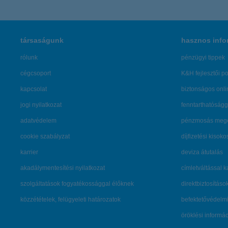
társaságunk
hasznos info
rólunk
pénzügyi tippek
cégcsoport
K&H fejlesztői po
kapcsolat
biztonságos onli
jogi nyilatkozat
fenntarthatóságg
adatvédelem
pénzmosás mege
cookie szabályzat
díjfizetési kisoko
karrier
deviza átutalás
akadálymentesítési nyilatkozat
címletváltással 
szolgáltatások fogyatékossággal élőknek
direktbiztosításo
közzétételek, felügyeleti határozatok
befektetővédelmi
öröklési informá