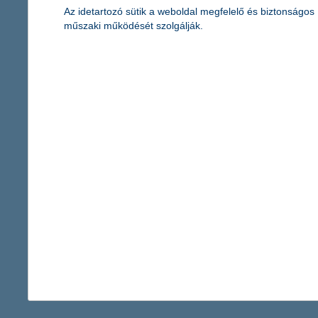
Az idetartozó sütik a weboldal megfelelő és biztonságos
műszaki működését szolgálják.
praktikus tanácsok az utasbiztosításhoz
2015. június 19. - Ha felhőtlen és nyugodt utazást szeretnénk,
akkor sok mindenre oda kell figyelnünk, és ezek egyike a
megfelelő utasbiztosítás...
érdekel a cikk