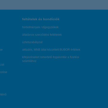
feltételek és kondíciók
hirdetmények / díjjegyzékek
általános szerződési feltételek
üzletszabályzat
se
aktuális, MNB által közzétett BUBOR értékek
kifejezéseket ismertető fogalomtár a fizetési
számlához
zat
dezése
örténő