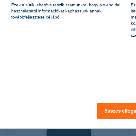
Ezek a sütik lehetővé teszik számunkra, hogy a weboldal
Ez
használatáról információkat kaphassunk annak
lá
továbbfejlesztése céljából.
me
kö
in
sz
biciklisek kontra autósok: kié az úttest?
2015. június 04. - Ha az utakon zajló élet kizárólag a mindenki
által pedánsan betartott KRESZ mentén folyna, a címben
foglalt kérdést talán nem is kellene feltenni.
összes elfog
érdekel a cikk