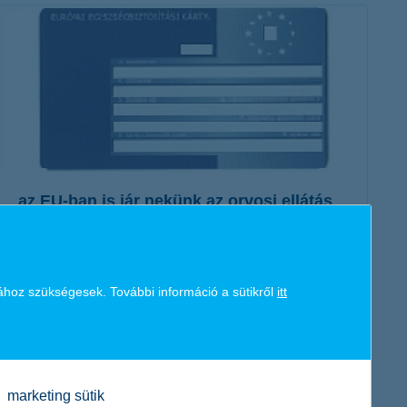
érdekel a cikk
az EU-ban is jár nekünk az orvosi ellátás
2015. június 22. - Ha az EU-n belül utazunk, mindenképp
érdemes kiváltani az Európai Egészségbiztosítási Kártyát.
ához szükségesek. További információ a sütikről
itt
Nézzük, mit érdemes tudni róla!
érdekel a cikk
marketing sütik