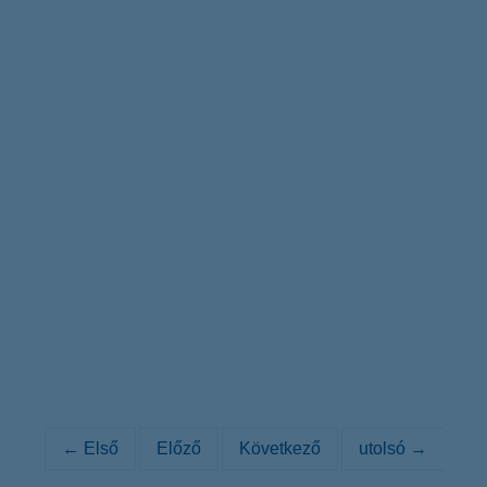
← Első
Előző
Következő
utolsó →