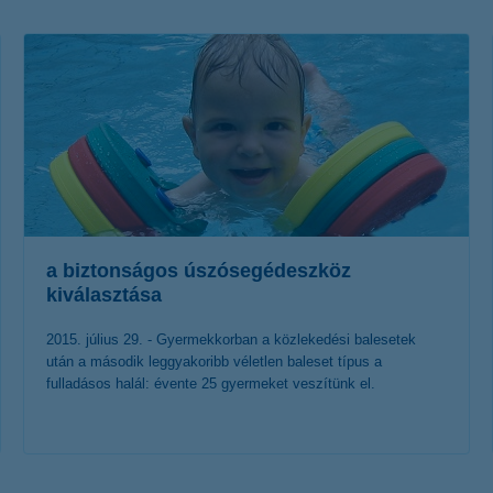
életbiztosítási csomag
 betéti kártya
K&H babaváró hitelhez
kapcsolódó csoportos
hitelfedezeti életbiztosítás
a biztonságos úszósegédeszköz
kiválasztása
2015. július 29. - Gyermekkorban a közlekedési balesetek
után a második leggyakoribb véletlen baleset típus a
fulladásos halál: évente 25 gyermeket veszítünk el.