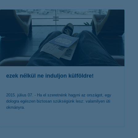
K&H token megújítás
Digitális Állampolgárság Program
ezek nélkül ne induljon külföldre!
2015. július 07. - Ha el szeretnénk hagyni az országot, egy
dologra egészen biztosan szükségünk lesz: valamilyen úti
okmányra.