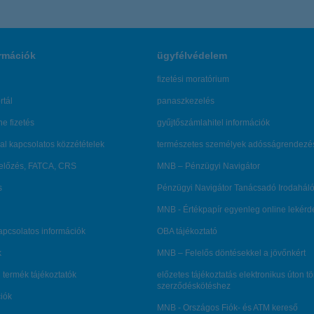
rmációk
ügyfélvédelem
fizetési moratórium
rtál
panaszkezelés
ne fizetés
gyűjtőszámlahitel információk
al kapcsolatos közzétételek
természetes személyek adósságrendezé
lőzés, FATCA, CRS
MNB – Pénzügyi Navigátor
s
Pénzügyi Navigátor Tanácsadó Irodaháló
MNB - Értékpapír egyenleg online lekér
kapcsolatos információk
OBA tájékoztató
k
MNB – Felelős döntésekkel a jövőnkért
 termék tájékoztatók
előzetes tájékoztatás elektronikus úton t
szerződéskötéshez
ciók
MNB - Országos Fiók- és ATM kereső