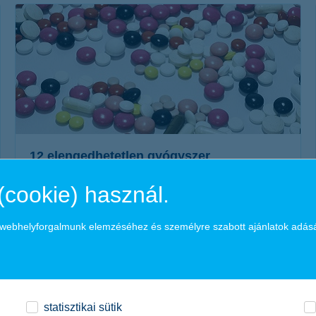
érdekel a cikk
12 elengedhetetlen gyógyszer
nyaraláshoz
(cookie) használ.
2015. június 24. - Kisebb-nagyobb utazáshoz a megfelelő
ruházat és balesetbiztosítás mellett, egy helyesen
a webhelyforgalmunk elemzéséhez és személyre szabott ajánlatok adás
összeállított úti patika aranyat érhet...
érdekel a cikk
statisztikai sütik