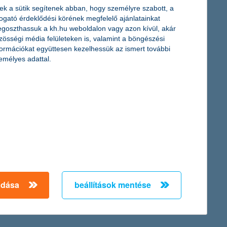
ek a sütik segítenek abban, hogy személyre szabott, a
togató érdeklődési körének megfelelő ajánlatainkat
goszthassuk a kh.hu weboldalon vagy azon kívül, akár
zösségi média felületeken is, valamint a böngészési
formációkat együttesen kezelhessük az ismert további
emélyes adattal.
hogyan előzhetjük meg a háztartási
baleseteket?
2015. június 01. - Nem is gondolnánk, hogy saját
otthonunkban is nagy valószínűséggel érhet minket baleset,
pedig kis tervezéssel el lehet kerülni őket.
adása
beállítások mentése
érdekel a cikk