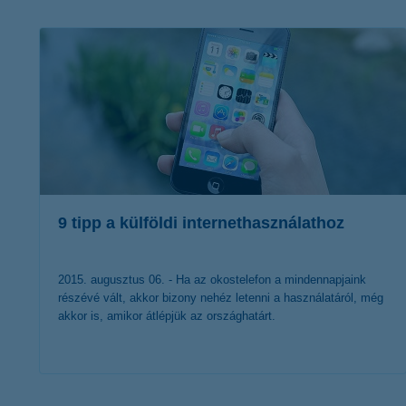
K&H Minősített Fogyasztóbarát
Otthonbiztosítás (MFO)
bankváltás
K&H virtuális
ügyfélajánló program
új ügyfél vagyok
lakossági & vállalkozói számlacsomag együtt
9 tipp a külföldi internethasználathoz
2015. augusztus 06. - Ha az okostelefon a mindennapjaink
részévé vált, akkor bizony nehéz letenni a használatáról, még
akkor is, amikor átlépjük az országhatárt.