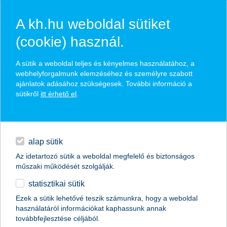
A kh.hu weboldal sütiket
(cookie) használ.
hasznos biztosítási
A sütik a weboldal teljes és kényelmes használatához, a
tippek
webhelyforgalmunk elemzéséhez és személyre szabott
ajánlatok adásához szükségesek. További információ a
sütikről
itt érhető el
.
hitelek
találd meg könnyedén, ami Neked szól
napi pénzügyek
alap sütik
Az idetartozó sütik a weboldal megfelelő és biztonságos
élethelyzet kiválasztása
megtakarítások
műszaki működését szolgálják.
statisztikai sütik
biztosítások
termék kategória kiválasztása
Ezek a sütik lehetővé teszik számunkra, hogy a weboldal
használatáról információkat kaphassunk annak
digitális bankolás
továbbfejlesztése céljából.