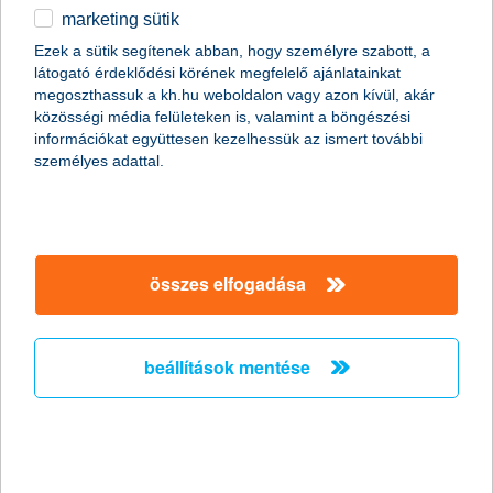
marketing sütik
egyéb
összes cikk megjelenítése
Ezek a sütik segítenek abban, hogy személyre szabott, a
látogató érdeklődési körének megfelelő ajánlatainkat
English
megoszthassuk a kh.hu weboldalon vagy azon kívül, akár
közösségi média felületeken is, valamint a böngészési
információkat együttesen kezelhessük az ismert további
content-marketing.no-results-were-found
személyes adattal.
társaságunk
összes elfogadása
társaságunk megnyitása
hasznos információk
rólunk
beállítások mentése
hasznos információk megnyitása
cégcsoport
ügyfélvédelem
pénzügyi tippek
kapcsolat
ügyfélvédelem megnyitása
K&H fejlesztői portál
jogi nyilatkozat
feltételek és kondíciók
fizetési moratórium
biztonságos online fizetés
adatvédelem
feltételek és kondíciók megnyitása
panaszkezelés