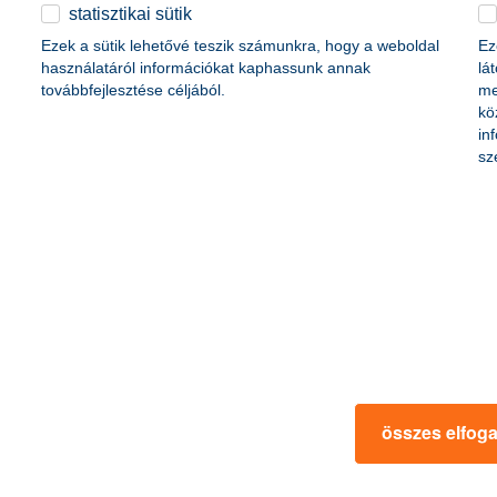
életbiztosítási csomag
statisztikai sütik
content-marketing.no-results-were-found
 betéti kártya
Ezek a sütik lehetővé teszik számunkra, hogy a weboldal
Ez
K&H babaváró hitelhez
kapcsolódó csoportos
használatáról információkat kaphassunk annak
lá
hitelfedezeti életbiztosítás
továbbfejlesztése céljából.
me
kö
in
rmációk
ügyfélvédelem
sz
fizetési moratórium
rtál
panaszkezelés
ne fizetés
gyűjtőszámlahitel információk
al kapcsolatos közzétételek
természetes személyek adósságrendezé
lőzés, FATCA, CRS
MNB – Pénzügyi Navigátor
s
Pénzügyi Navigátor Tanácsadó Irodaháló
MNB - Értékpapír egyenleg online lekér
kapcsolatos információk
OBA tájékoztató
összes elfog
k
MNB – Felelős döntésekkel a jövőnkért
 termék tájékoztatók
előzetes tájékoztatás elektronikus úton t