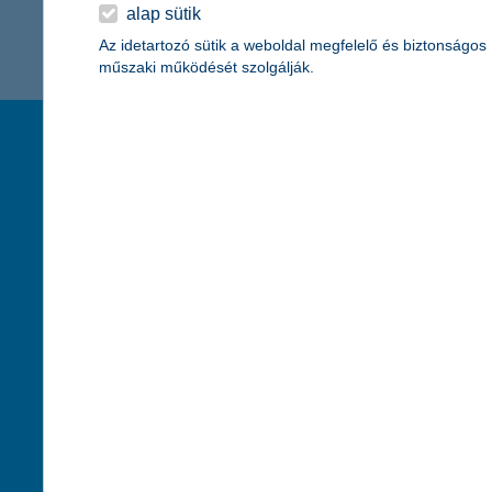
K&H Minősített Fogyasztóbarát
alap sütik
Otthonbiztosítás (MFO)
bankváltás
K&H virtuális
Az idetartozó sütik a weboldal megfelelő és biztonságos
műszaki működését szolgálják.
ügyfélajánló program
új ügyfél vagyok
társaságunk
hasznos info
lakossági & vállalkozói számlacsomag együtt
rólunk
pénzügyi tippek
cégcsoport
K&H fejlesztői po
kapcsolat
biztonságos onli
jogi nyilatkozat
fenntarthatóságg
adatvédelem
pénzmosás mege
cookie szabályzat
díjfizetési kisoko
karrier
deviza átutalás
akadálymentesítési nyilatkozat
címletváltással 
szolgáltatások fogyatékossággal élőknek
direktbiztosításo
közzétételek, felügyeleti határozatok
befektetővédelmi