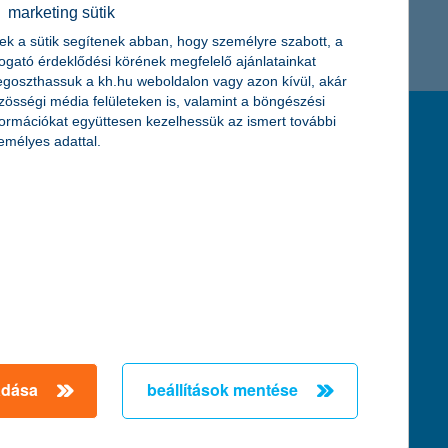
marketing sütik
K&H token megújítás
Digitális Állampolgárság Program
ek a sütik segítenek abban, hogy személyre szabott, a
togató érdeklődési körének megfelelő ajánlatainkat
goszthassuk a kh.hu weboldalon vagy azon kívül, akár
zösségi média felületeken is, valamint a böngészési
formációkat együttesen kezelhessük az ismert további
feltételek és kondíciók
emélyes adattal.
hirdetmények / díjjegyzékek
általános szerződési feltételek
üzletszabályzat
se
aktuális, MNB által közzétett BUBOR értékek
kifejezéseket ismertető fogalomtár a fizetési
számlához
zat
dezése
adása
beállítások mentése
örténő